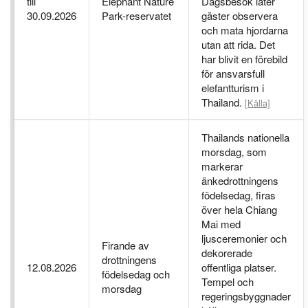
till
Elephant Nature
Dagsbesök låter
30.09.2026
Park-reservatet
gäster observera
och mata hjordarna
utan att rida. Det
har blivit en förebild
för ansvarsfull
elefantturism i
Thailand.
[Källa]
Thailands nationella
morsdag, som
markerar
änkedrottningens
födelsedag, firas
över hela Chiang
Mai med
ljusceremonier och
Firande av
dekorerade
drottningens
12.08.2026
offentliga platser.
födelsedag och
Tempel och
morsdag
regeringsbyggnader