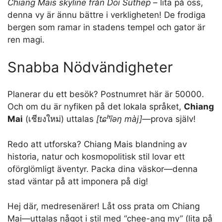
Chiang Mais skyline från Doi Suthep
– lita på oss,
denna vy är ännu bättre i verkligheten! De frodiga
bergen som ramar in stadens tempel och gator är
ren magi.
Snabba Nödvändigheter
Planerar du ett besök? Postnumret här är 50000.
Och om du är nyfiken på det lokala språket,
Chiang
Mai
(เชียงใหม่) uttalas
[tɕʰīəŋ màj]
—prova själv!
Redo att utforska? Chiang Mais blandning av
historia, natur och kosmopolitisk stil lovar ett
oförglömligt äventyr. Packa dina väskor—denna
stad väntar på att imponera på dig!
Hej där, medresenärer! Låt oss prata om Chiang
Mai—uttalas något i stil med “chee-ang my” (lita på