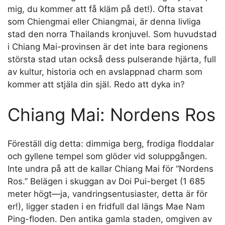
mig, du kommer att få kläm på det!). Ofta stavat
som Chiengmai eller Chiangmai, är denna livliga
stad den norra Thailands kronjuvel. Som huvudstad
i Chiang Mai-provinsen är det inte bara regionens
största stad utan också dess pulserande hjärta, full
av kultur, historia och en avslappnad charm som
kommer att stjäla din själ. Redo att dyka in?
Chiang Mai: Nordens Ros
Föreställ dig detta: dimmiga berg, frodiga floddalar
och gyllene tempel som glöder vid soluppgången.
Inte undra på att de kallar Chiang Mai för “Nordens
Ros.” Belägen i skuggan av Doi Pui-berget (1 685
meter högt—ja, vandringsentusiaster, detta är för
er!), ligger staden i en fridfull dal längs Mae Nam
Ping-floden. Den antika gamla staden, omgiven av