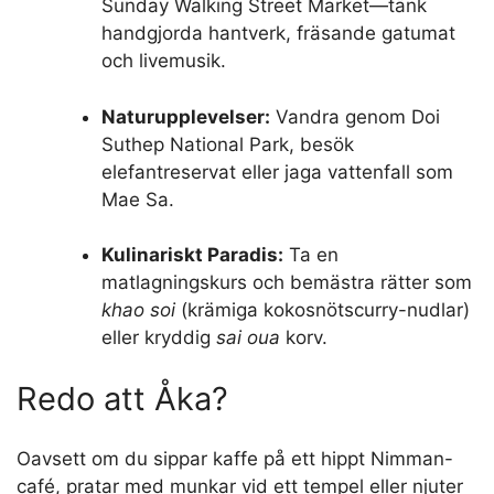
Sunday Walking Street Market—tänk
handgjorda hantverk, fräsande gatumat
och livemusik.
Naturupplevelser:
Vandra genom Doi
Suthep National Park, besök
elefantreservat eller jaga vattenfall som
Mae Sa.
Kulinariskt Paradis:
Ta en
matlagningskurs och bemästra rätter som
khao soi
(krämiga kokosnötscurry-nudlar)
eller kryddig
sai oua
korv.
Redo att Åka?
Oavsett om du sippar kaffe på ett hippt Nimman-
café, pratar med munkar vid ett tempel eller njuter