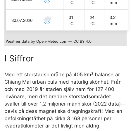
°C
°C
mm
31
24
3.2
30.07.2026
°C
°C
mm
Weather data by Open-Meteo.com — CC BY 4.0
I Siffror
Med ett storstadsområde på 405 km² balanserar
Chiang Mai urban puls med naturlig skönhet. Från
och med 2019 är staden själv hem för 127 400
invånare, men det bredare storstadsområdet
sväller till över 1,2 miljoner människor (2022 data)—
bevis på dess magnetiska dragningskraft! Med en
befolkningstäthet på cirka 3 168 personer per
kvadratkilometer är det livligt men aldrig