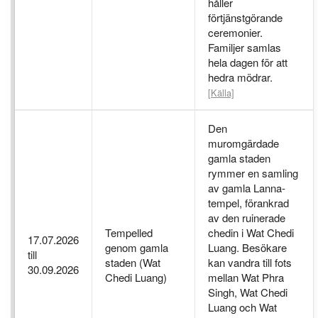
håller
förtjänstgörande
ceremonier.
Familjer samlas
hela dagen för att
hedra mödrar.
[Källa]
Den
muromgärdade
gamla staden
rymmer en samling
av gamla Lanna-
tempel, förankrad
av den ruinerade
Tempelled
chedin i Wat Chedi
17.07.2026
genom gamla
Luang. Besökare
till
staden (Wat
kan vandra till fots
30.09.2026
Chedi Luang)
mellan Wat Phra
Singh, Wat Chedi
Luang och Wat