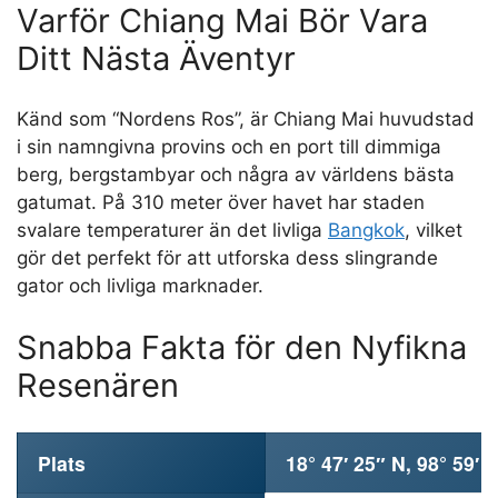
Varför Chiang Mai Bör Vara
Ditt Nästa Äventyr
Känd som “Nordens Ros”, är Chiang Mai huvudstad
i sin namngivna provins och en port till dimmiga
berg, bergstambyar och några av världens bästa
gatumat. På 310 meter över havet har staden
svalare temperaturer än det livliga
Bangkok
, vilket
gör det perfekt för att utforska dess slingrande
gator och livliga marknader.
Snabba Fakta för den Nyfikna
Resenären
Plats
18° 47′ 25″ N, 98° 59′ 