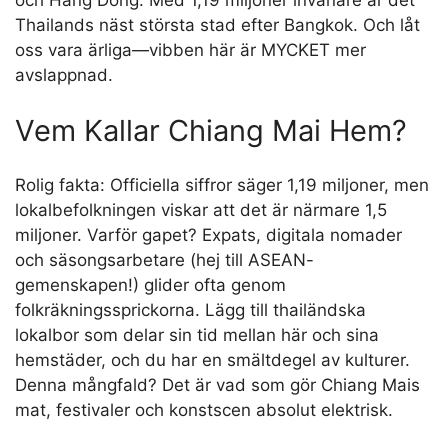
och Hang Dong. Med 1,19 miljoner invånare är det
Thailands näst största stad efter Bangkok. Och låt
oss vara ärliga—vibben här är MYCKET mer
avslappnad.
Vem Kallar Chiang Mai Hem?
Rolig fakta: Officiella siffror säger 1,19 miljoner, men
lokalbefolkningen viskar att det är närmare 1,5
miljoner. Varför gapet? Expats, digitala nomader
och säsongsarbetare (hej till ASEAN-
gemenskapen!) glider ofta genom
folkräkningssprickorna. Lägg till thailändska
lokalbor som delar sin tid mellan här och sina
hemstäder, och du har en smältdegel av kulturer.
Denna mångfald? Det är vad som gör Chiang Mais
mat, festivaler och konstscen absolut elektrisk.