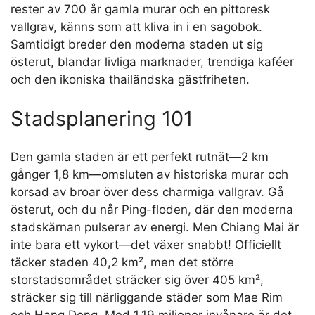
rester av 700 år gamla murar och en pittoresk
vallgrav, känns som att kliva in i en sagobok.
Samtidigt breder den moderna staden ut sig
österut, blandar livliga marknader, trendiga kaféer
och den ikoniska thailändska gästfriheten.
Stadsplanering 101
Den gamla staden är ett perfekt rutnät—2 km
gånger 1,8 km—omsluten av historiska murar och
korsad av broar över dess charmiga vallgrav. Gå
österut, och du når Ping-floden, där den moderna
stadskärnan pulserar av energi. Men Chiang Mai är
inte bara ett vykort—det växer snabbt! Officiellt
täcker staden 40,2 km², men det större
storstadsområdet sträcker sig över 405 km²,
sträcker sig till närliggande städer som Mae Rim