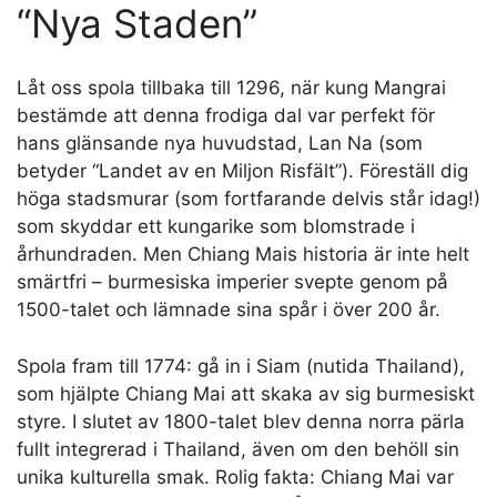
“Nya Staden”
Låt oss spola tillbaka till 1296, när kung Mangrai
bestämde att denna frodiga dal var perfekt för
hans glänsande nya huvudstad, Lan Na (som
betyder “Landet av en Miljon Risfält”). Föreställ dig
höga stadsmurar (som fortfarande delvis står idag!)
som skyddar ett kungarike som blomstrade i
århundraden. Men Chiang Mais historia är inte helt
smärtfri – burmesiska imperier svepte genom på
1500-talet och lämnade sina spår i över 200 år.
Spola fram till 1774: gå in i Siam (nutida Thailand),
som hjälpte Chiang Mai att skaka av sig burmesiskt
styre. I slutet av 1800-talet blev denna norra pärla
fullt integrerad i Thailand, även om den behöll sin
unika kulturella smak. Rolig fakta: Chiang Mai var