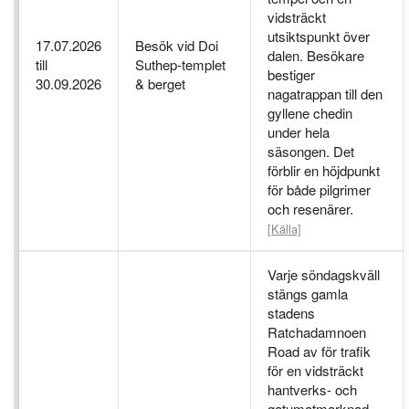
vidsträckt
utsiktspunkt över
17.07.2026
Besök vid Doi
dalen. Besökare
till
Suthep-templet
bestiger
30.09.2026
& berget
nagatrappan till den
gyllene chedin
under hela
säsongen. Det
förblir en höjdpunkt
för både pilgrimer
och resenärer.
[Källa]
Varje söndagskväll
stängs gamla
stadens
Ratchadamnoen
Road av för trafik
för en vidsträckt
hantverks- och
gatumatmarknad.