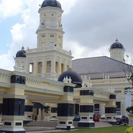
Krabi
Tokyo
Kuala Lumpur
Zhuhai
Macao
Pattaya
Penang
Phuket
Singapore