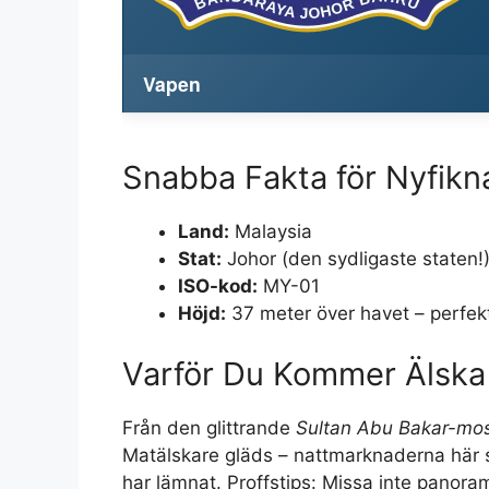
Vapen
Snabba Fakta för Nyfikn
Land:
Malaysia
Stat:
Johor (den sydligaste staten!
ISO-kod:
MY-01
Höjd:
37 meter över havet – perfek
Varför Du Kommer Älska
Från den glittrande
Sultan Abu Bakar-mo
Matälskare gläds – nattmarknaderna här 
har lämnat. Proffstips: Missa inte pano