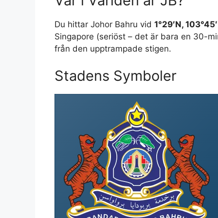
Var i Världen är JB?
Du hittar Johor Bahru vid
1°29′N, 103°45
Singapore (seriöst – det är bara en 30-minu
från den upptrampade stigen.
Stadens Symboler