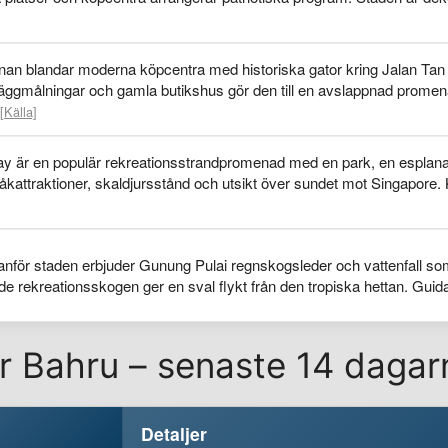
nan blandar moderna köpcentra med historiska gator kring Jalan T
väggmålningar och gamla butikshus gör den till en avslappnad prome
[Källa]
y är en populär rekreationsstrandpromenad med en park, en esplana
 åkattraktioner, skaldjursstånd och utsikt över sundet mot Singapore. 
anför staden erbjuder Gunung Pulai regnskogsleder och vattenfall so
de rekreationsskogen ger en sval flykt från den tropiska hettan. Guid
r Bahru – senaste 14 dagar
Detaljer