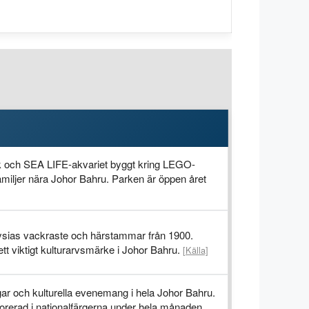
ark och SEA LIFE-akvariet byggt kring LEGO-
amiljer nära Johor Bahru. Parken är öppen året
ysias vackraste och härstammar från 1900.
tt viktigt kulturarvsmärke i Johor Bahru.
[Källa]
gar och kulturella evenemang i hela Johor Bahru.
korerad i nationalfärgerna under hela månaden.