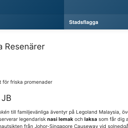
Stadsflagga
a Resenärer
)
t för friska promenader
 JB
skén
till familjevänliga äventyr på Legoland Malaysia, ö
serverar legendarisk
nasi lemak
och
laksa
som får dig a
ramautsikten från Johor-Singapore Causeway vid solnedg