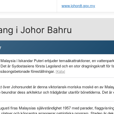
www.johordt.gov.my
g i Johor Bahru
r
Malaysia i Iskandar Puteri erbjuder temaåkattraktioner, en vattenp
 Det är Sydostasiens första Legoland och en stor dragningskraft för f
 säsongsbetonade föreställningar.
[Källa]
kt över Johorsundet är denna viktoriansk-moriska moské en av Mala
beundrar dess arkitektur och trädgårdar utanför bönetiderna. Det är e
gusti firas Malaysias självständighet 1957 med parader, flaggvisnin
a platser och köpcentra arrangerar patriotiska program. Staden är de