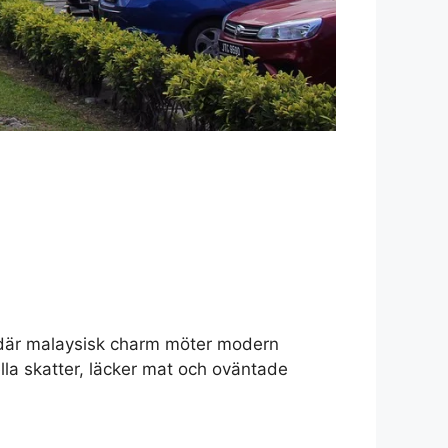
tad där malaysisk charm möter modern
lla skatter, läcker mat och oväntade