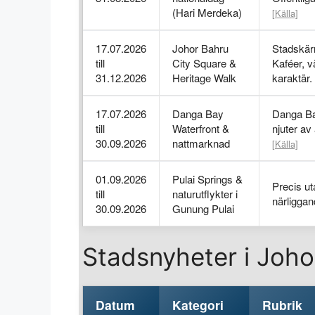
(Hari Merdeka)
[Källa]
17.07.2026
Johor Bahru
Stadskär
till
City Square &
Kaféer, 
31.12.2026
Heritage Walk
karaktär.
17.07.2026
Danga Bay
Danga Ba
till
Waterfront &
njuter av
30.09.2026
nattmarknad
[Källa]
01.09.2026
Pulai Springs &
Precis ut
till
naturutflykter i
närliggan
30.09.2026
Gunung Pulai
Stadsnyheter i Joho
Datum
Kategori
Rubrik