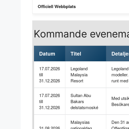
Officiell Webbplats
Kommande eveneman
Datum
Titel
Detalje
17.07.2026
Legoland
Legoland 
till
Malaysia
modeller.
31.12.2026
Resort
runt med
17.07.2026
Sultan Abu
Med utsi
till
Bakars
Besökare 
31.12.2026
delstatsmoské
Malaysias
Den 31 au
31.08.2026
nationaldag
Offentlig