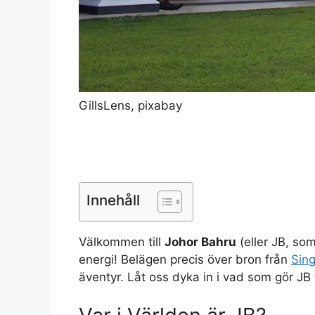
GillsLens, pixabay
Innehåll
Välkommen till
Johor Bahru
(eller JB, som
energi! Belägen precis över bron från
Sin
äventyr. Låt oss dyka in i vad som gör JB 