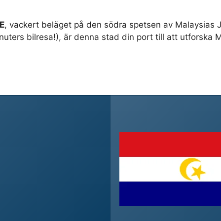
′E
, vackert beläget på den södra spetsen av Malaysias J
ters bilresa!), är denna stad din port till att utforska M