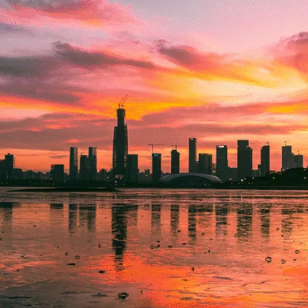
Krabi
Tokyo
Kuala Lumpur
Zhuhai
Macao
Pattaya
Penang
Phuket
Singapore