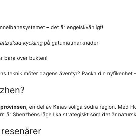
nnelbanesystemet – det är engelskvänligt!
altbakad kyckling
på gatumatmarknader
är bara över bukten!
s teknik möter dagens äventyr? Packa din nyfikenhet – 
nzhen?
provinsen
, en del av Kinas soliga södra region. Med H
r, är Shenzhens läge lika strategiskt som det är natursk
 resenärer