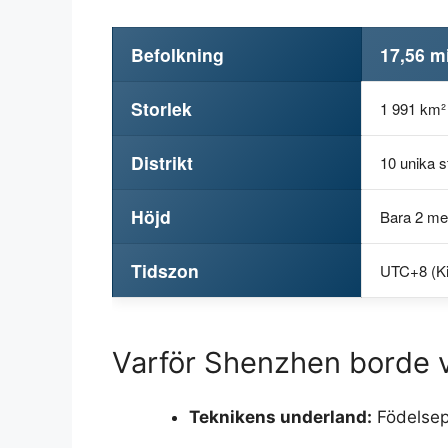
Befolkning
17,56 m
Storlek
1 991 km² 
Distrikt
10 unika s
Höjd
Bara 2 me
Tidszon
UTC+8 (Ki
Varför Shenzhen borde v
Teknikens underland:
Födelsepl