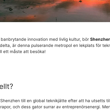
nbrytande innovation med livlig kultur, bör
Shenzhe
s delta, är denna pulserande metropol en lekplats för te
ll ett måste att besöka!
llt?
enzhen till en global teknikjätte efter att ha utsetts t
rapor, och dess gator surrar av entreprenörsenergi. Men 