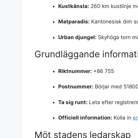
Kustkänsla:
260 km kustlinje m
Matparadis:
Kantonesisk dim su
Urban djungel:
Skyhöga torn mö
Grundläggande informat
Riktnummer:
+86 755
Postnummer:
Börjar med 5180
Ta sig runt:
Leta efter registre
Officiell information:
Kolla in
en
Möt stadens ledarskap