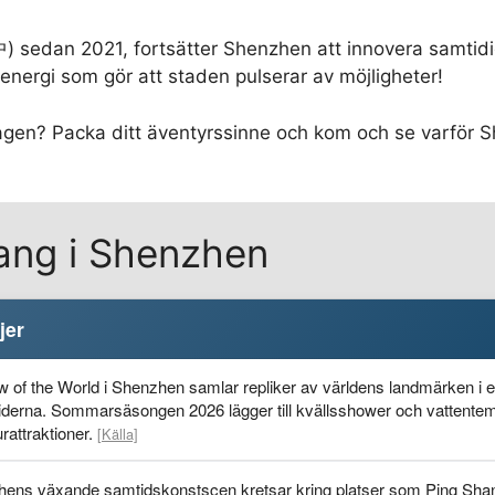
sedan 2021, fortsätter Shenzhen att innovera samtidigt
nergi som gör att staden pulserar av möjligheter!
gen? Packa ditt äventyrssinne och kom och se varför S
ng i Shenzhen
jer
 of the World i Shenzhen samlar repliker av världens landmärken i en e
derna. Sommarsäsongen 2026 lägger till kvällsshower och vattentema-
rattraktioner.
[Källa]
ens växande samtidskonstscen kretsar kring platser som Ping S