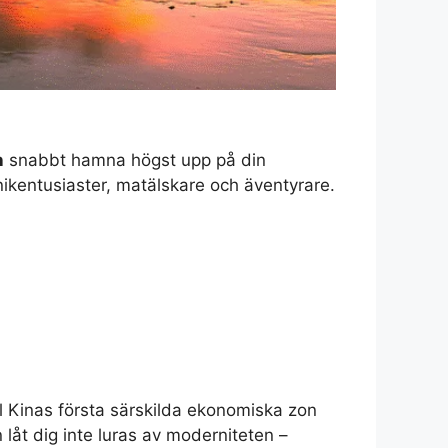
n
snabbt hamna högst upp på din
knikentusiaster, matälskare och äventyrare.
ill Kinas första särskilda ekonomiska zon
låt dig inte luras av moderniteten –