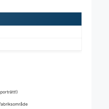
!
porträtt!)
 fabriksområde