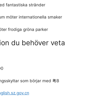
ed fantastiska stränder
m möter internationella smaker
ter frodiga gröna parker
ion du behöver veta
00
ringsskyltar som börjar med 粤B
glish.sz.gov.cn