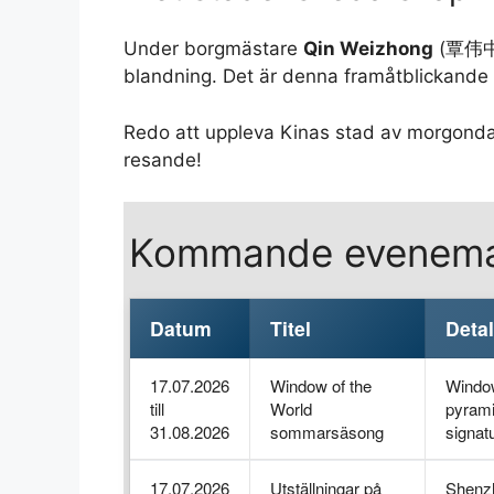
Under borgmästare
Qin Weizhong
(覃伟中) 
blandning. Det är denna framåtblickande e
Redo att uppleva Kinas stad av morgonda
resande!
Kommande evenema
Datum
Titel
Detal
17.07.2026
Window of the
Window
till
World
pyrami
31.08.2026
sommarsäsong
signatu
17.07.2026
Utställningar på
Shenzh