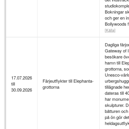
studiokomple
Bokningar sk
och ger en in
Bollywoods f
[Källa]
Dagliga färjo
Gateway of I
besökare öv
hamn till Ele
grottorna, so
Unesco-värl
17.07.2026
Färjeutflykter till Elephanta-
urbergshugg
till
grottorna
tillägnade he
30.09.2026
dateras till 4
har monumen
skulpturer. 
båtturen och
på ön gör det 
heldagsutfly