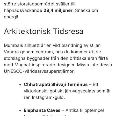
och Ännu Fler Människor!
Kul fakta: Lokalbefolkningen har kallat denna plats
Mumbai
i århundraden, inspirerad av den hinduiska
gudinnan Mumbadevi. Men under brittisk
kolonialtid blev det
Bombay
—en twist på det
portugisiska “bom baim” (bra liten bukt). År 1996
återtog staden officiellt sina marathiska rötter och
bytte Bombay mot Mumbai. Idag är det en metropol
av episka proportioner: över
20,5 miljoner
människor kallar själva staden hem, medan det
större storstadsområdet sväller till
häpnadsväckande
28,4 miljoner
. Snacka om
energi!
Arkitektonisk Tidsresa