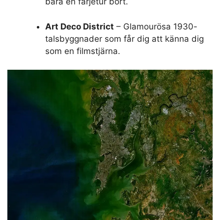
Mumbais silhuett är en vild blandning av stilar.
Vandra genom centrum, och du kommer att se
storslagna byggnader från den brittiska eran flirta
med Mughal-inspirerade designer. Missa inte dessa
UNESCO-världsarvssuperstjärnor:
Chhatrapati Shivaji Terminus
– Ett
viktorianskt-gotiskt järnvägspalats som är
ren Instagram-guld.
Elephanta Caves
– Antika klipptempel
bara en färjetur bort.
Art Deco District
– Glamourösa 1930-
talsbyggnader som får dig att känna dig
som en filmstjärna.