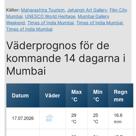
Källor:
Maharashtra Tourism
,
Jehangir Art Gallery
,
Film City
Mumbai
,
UNESCO World Heritage
,
Mumbai Gallery
Weekend
,
Times of India Mumbai
,
Times of India Mumbai
,
Times of India Mumbai
Väderprognos för de
kommande 14 dagarna i
Mumbai
Max
Min
Regn
Datum
Väder
°C
°C
mm
29
25
16.6
17.07.2026
°C
°C
mm