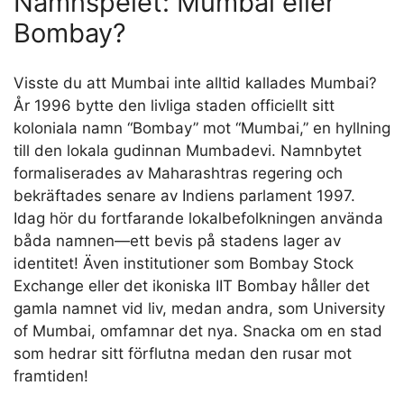
gatuhörn, är Mumbai en stad av kontraster. Det är
där fiskare drar in sin fångst bredvid skyskrapor,
och där historiska marknader ligger en
rickshawresa bort från moderna köpcentrum. Redo
att ansluta till äventyret?
Mumbai: Där Historia
Möter Kustcharm
Namnspelet: Mumbai eller
Bombay?
Visste du att Mumbai inte alltid kallades Mumbai?
År 1996 bytte den livliga staden officiellt sitt
koloniala namn “Bombay” mot “Mumbai,” en hyllning
till den lokala gudinnan Mumbadevi. Namnbytet