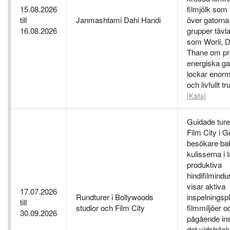
15.08.2026
filmjölk som
till
Janmashtami Dahi Handi
över gatorna
16.08.2026
grupper tävla
som Worli, 
Thane om pr
energiska ga
lockar enor
och livfullt 
[Källa]
Guidade ture
Film City i G
besökare b
kulisserna i 
produktiva
hindifilmindu
visar aktiva
17.07.2026
Rundturer i Bollywoods
inspelningspl
till
studior och Film City
filmmiljöer o
30.09.2026
pågående ins
det vidsträck