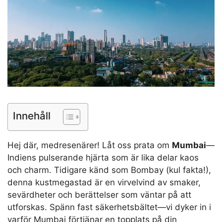
Innehåll
Hej där, medresenärer! Låt oss prata om
Mumbai
—
Indiens pulserande hjärta som är lika delar kaos
och charm. Tidigare känd som Bombay (kul fakta!),
denna kustmegastad är en virvelvind av smaker,
sevärdheter och berättelser som väntar på att
utforskas. Spänn fast säkerhetsbältet—vi dyker in i
varför Mumbai förtjänar en topplats på din