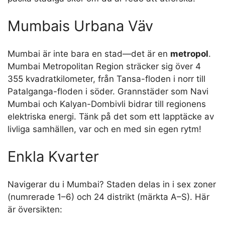
mestadels platt—även om några kullar, som de 496
meter höga topparna i Sanjay Gandhi National Park,
ger dramatisk flair. Missa inte de fridfulla Tulsi,
Vihar och Powai-sjöarna, perfekta för en naturpaus
mitt i stadens brus!
Tittar du österut? Du kommer att se Konkan-
kusten, en frodig 80-kilometerssträcka som leder
till den mäktiga Westghats-platån. Denna 1 600
meter höga jätte gör resor österut till ett äventyr—
packa stadiga skor om du är redo att utforska!
Mumbais Urbana Väv
Mumbai är inte bara en stad—det är en
metropol
.
Mumbai Metropolitan Region sträcker sig över 4
355 kvadratkilometer, från Tansa-floden i norr till