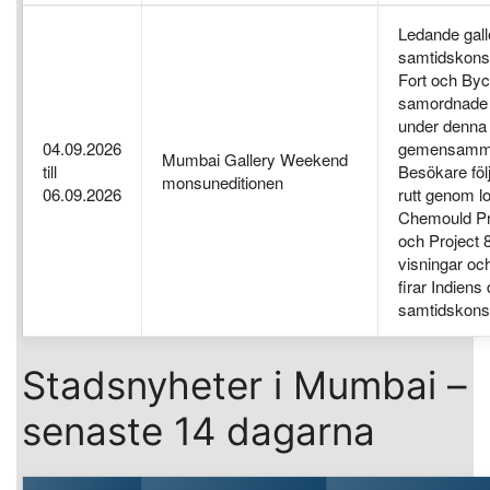
Ledande galle
samtidskonst
Fort och Byc
samordnade u
under denna
04.09.2026
gemensamma
Mumbai Gallery Weekend
till
Besökare föl
monsuneditionen
06.09.2026
rutt genom l
Chemould Pr
och Project 
visningar oc
firar Indien
samtidskons
Stadsnyheter i Mumbai –
senaste 14 dagarna