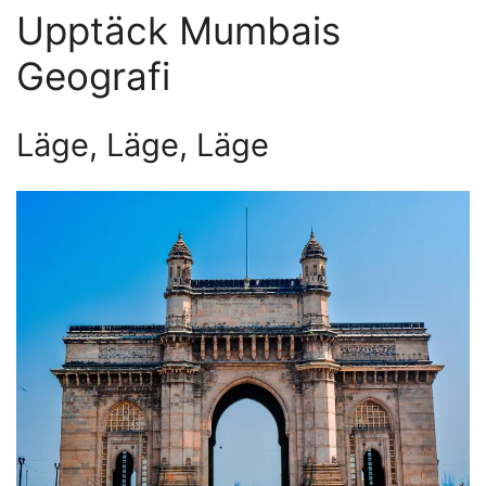
formaliserades av Maharashtras regering och
bekräftades senare av Indiens parlament 1997.
Idag hör du fortfarande lokalbefolkningen använda
båda namnen—ett bevis på stadens lager av
identitet! Även institutioner som Bombay Stock
Exchange eller det ikoniska IIT Bombay håller det
gamla namnet vid liv, medan andra, som University
of Mumbai, omfamnar det nya. Snacka om en stad
som hedrar sitt förflutna medan den rusar mot
framtiden!
Upptäck Mumbais
Geografi
Läge, Läge, Läge