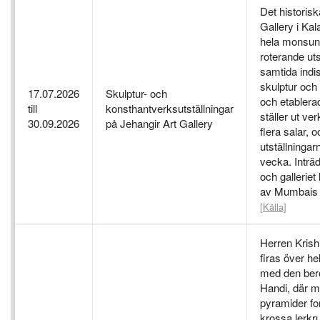
Det historisk
Gallery i Ka
hela monsu
roterande uts
samtida indis
skulptur och 
17.07.2026
Skulptur- och
och etablera
till
konsthantverksutställningar
ställer ut ver
30.09.2026
på Jehangir Art Gallery
flera salar, o
utställningar
vecka. Inträd
och galleriet l
av Mumbais 
[Källa]
Herren Krish
firas över h
med den be
Handi, där m
pyramider fo
krossa lerkr