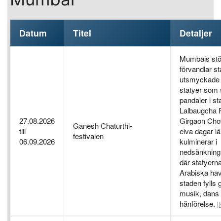
Datum
Titel
Detaljer
Mumbais stör
förvandlar s
utsmyckade
statyer som s
pandaler i st
Lalbaugcha Ra
27.08.2026
Girgaon Cho
Ganesh Chaturthi-
till
elva dagar lå
festivalen
06.09.2026
kulminerar i
nedsänkning
där statyerna 
Arabiska have
staden fylls
musik, dans 
hänförelse.
[