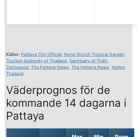
Källor:
Pattaya City Official
,
Nong Nooch Tropical Garden
,
Tourism Authority of Thailand
,
Sanctuary of Truth
,
Techsauce
,
The Pattaya News
,
The Pattaya News
,
Nation
Thailand
Väderprognos för de
kommande 14 dagarna i
Pattaya
Max
Min
Regn