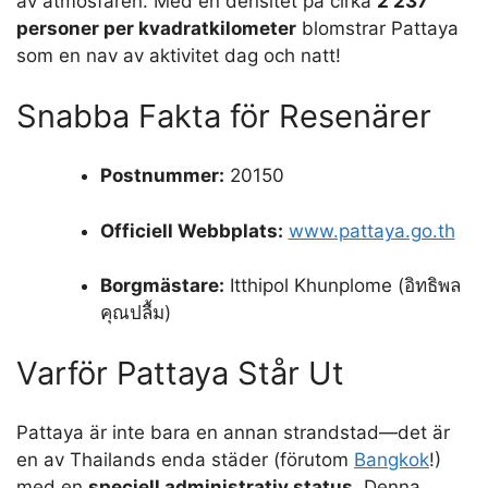
av atmosfären. Med en densitet på cirka
2 237
personer per kvadratkilometer
blomstrar Pattaya
som en nav av aktivitet dag och natt!
Snabba Fakta för Resenärer
Postnummer:
20150
Officiell Webbplats:
www.pattaya.go.th
Borgmästare:
Itthipol Khunplome (อิทธิพล
คุณปลื้ม)
Varför Pattaya Står Ut
Pattaya är inte bara en annan strandstad—det är
en av Thailands enda städer (förutom
Bangkok
!)
med en
speciell administrativ status
. Denna