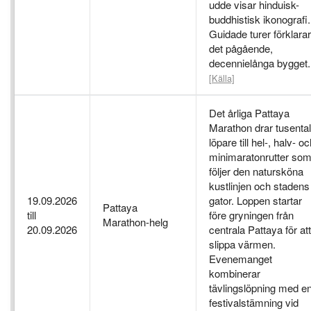
udde visar hinduisk-
buddhistisk ikonografi.
Guidade turer förklarar
det pågående,
decennielånga bygget.
[Källa]
Det årliga Pattaya
Marathon drar tusenta
löpare till hel-, halv- o
minimaratonrutter so
följer den natursköna
kustlinjen och stadens
19.09.2026
gator. Loppen startar
Pattaya
till
före gryningen från
Marathon-helg
20.09.2026
centrala Pattaya för att
slippa värmen.
Evenemanget
kombinerar
tävlingslöpning med e
festivalstämning vid