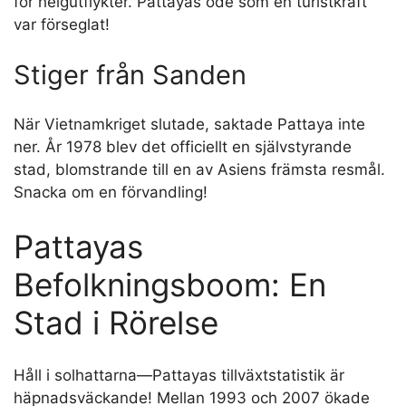
för helgutflykter. Pattayas öde som en turistkraft
var förseglat!
Stiger från Sanden
När Vietnamkriget slutade, saktade Pattaya inte
ner. År 1978 blev det officiellt en självstyrande
stad, blomstrande till en av Asiens främsta resmål.
Snacka om en förvandling!
Pattayas
Befolkningsboom: En
Stad i Rörelse
Håll i solhattarna—Pattayas tillväxtstatistik är
häpnadsväckande! Mellan 1993 och 2007 ökade