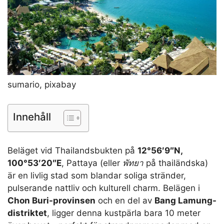
sumario, pixabay
Innehåll
Beläget vid Thailandsbukten på
12°56′9″N,
100°53′20″E
, Pattaya (eller
พัทยา
på thailändska)
är en livlig stad som blandar soliga stränder,
pulserande nattliv och kulturell charm. Belägen i
Chon Buri-provinsen
och en del av
Bang Lamung-
distriktet
, ligger denna kustpärla bara 10 meter