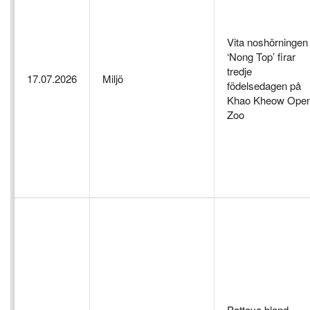
Vita noshörningen
‘Nong Top’ firar
tredje
17.07.2026
Miljö
födelsedagen på
Khao Kheow Ope
Zoo
Pattaya bland