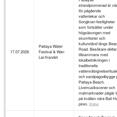
strandpromenad är vä
för pågående
vattenlekar och
Songkran-festligheter
som fortsätter under
högsäsongen med
skumfester och
kulturstånd längs Bea
Pattaya Water
Road. Besökare deltar
17.07.2026
Festival & Wan
tillsammans med
Lai-firandet
lokalbefolkningen i
traditionella
vattenvälsignelseritual
och sandpagodbygge 
Pattaya Beach.
Livemusikscener och
matmarknader pågår i
på kvällen nära Bali Ha
piren.
[Källa]