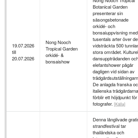
Nong Nooch Tropical
Botanical Garden
presenterar sin
säsongsbetonade
orkidé- och
bonsaiuppvisning med
tusentals arter över de
Nong Nooch
19.07.2026
vidsträckta 500 tunnla
Tropical Garden
till
stora området. Kulturel
orkidé- &
20.07.2026
dansuppträdanden oc
bonsaishow
elefantshower pågår
dagligen vid sidan av
trädgårdsutställningar
De anlagda franska o
italienska trädgårdarn
förblir ett höjdpunkt för
fotografer.
[Källa]
Denna långlivade grati
strandfestival tar
thailändska och