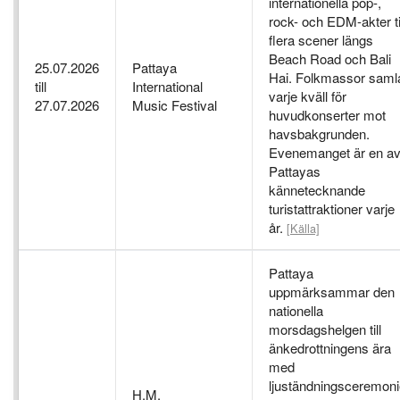
internationella pop-,
rock- och EDM-akter ti
flera scener längs
Beach Road och Bali
25.07.2026
Pattaya
Hai. Folkmassor saml
till
International
varje kväll för
27.07.2026
Music Festival
huvudkonserter mot
havsbakgrunden.
Evenemanget är en a
Pattayas
kännetecknande
turistattraktioner varje
år.
[Källa]
Pattaya
uppmärksammar den
nationella
morsdagshelgen till
änkedrottningens ära
med
ljuständningsceremoni
H.M.