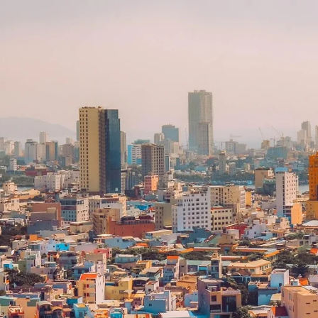
Krabi
Tokyo
Kuala Lumpur
Zhuhai
Macao
Pattaya
Penang
Phuket
Singapore