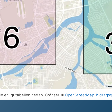
de enligt tabellen nedan. Gränser ©
OpenStreetMap-bidragsg