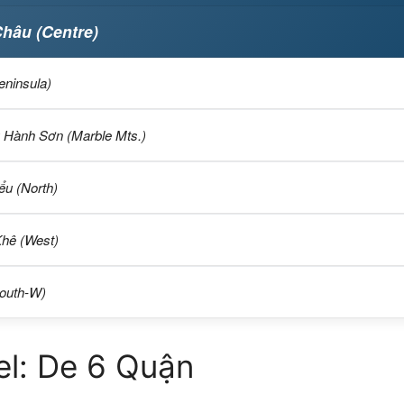
Châu (Centre)
eninsula)
ũ Hành Sơn (Marble Mts.)
iểu (North)
Khê (West)
South-W)
el: De 6 Quận