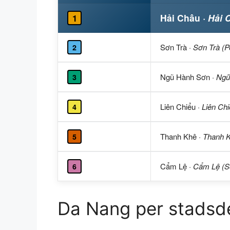
Hải Châu
· Hải 
1
Sơn Trà
· Sơn Trà (P
2
Ngũ Hành Sơn
· Ng
3
Liên Chiểu
· Liên Ch
4
Thanh Khê
· Thanh 
5
Cẩm Lệ
· Cẩm Lệ (
6
Da Nang per stadsd