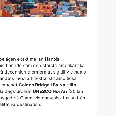
belägen exakt mellan Hanois
om tjänade som den största amerikanska
vå decennierna omformat sig till Vietnams
landets mest arkitektoniskt ambitiösa
fenomenet
Golden Bridge i Ba Na Hills
—
lla dagsturparet
UNESCO Hoi An
(30 km
byggd på Cham-vietnamesisk fusion från
itativa destination.