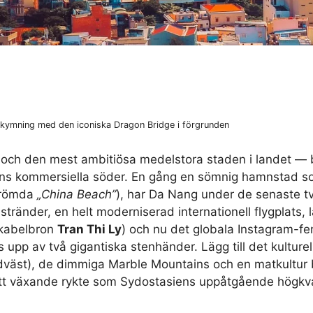
skymning med den iconiska Dragon Bridge i förgrunden
och den mest ambitiösa medelstora staden i landet — 
ens kommersiella söder. En gång en sömnig hamnstad s
berömda
„China Beach”
), har Da Nang under de senaste t
tränder, en helt moderniserad internationell flygplats, 
 kabelbron
Tran Thi Ly
) och nu det globala Instagram-
 upp av två gigantiska stenhänder. Lägg till det kulture
väst), de dimmiga Marble Mountains och en matkultur 
itt växande rykte som Sydostasiens uppåtgående högkval