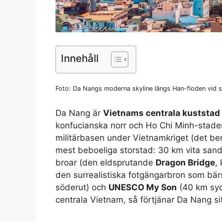
Innehåll
Foto: Da Nangs moderna skyline längs Han-floden vid 
Da Nang är
Vietnams centrala kuststad
konfucianska norr och Ho Chi Minh-stad
militärbasen under Vietnamkriget (det 
mest beboeliga storstad: 30 km vita sands
broar (den eldsprutande
Dragon Bridge
,
den surrealistiska fotgängarbron som bärs
söderut) och
UNESCO My Son
(40 km syd
centrala Vietnam, så förtjänar Da Nang s