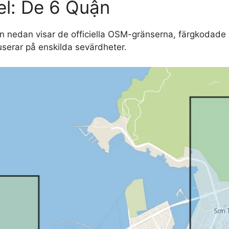
el: De 6 Quận
an nedan visar de officiella OSM-gränserna, färgkodade s
userar på enskilda sevärdheter.