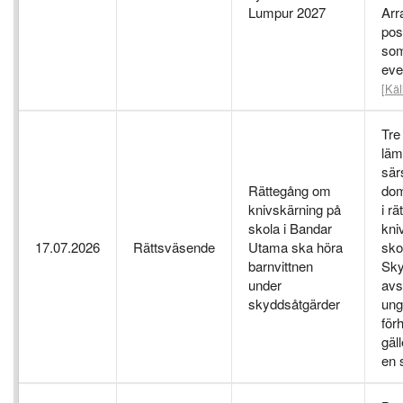
Lumpur 2027
Arr
pos
som
eve
[Käl
Tre
läm
sär
Rättegång om
dom
knivskärning på
i r
skola i Bandar
kni
17.07.2026
Rättsväsende
Utama ska höra
sko
barnvittnen
Sky
under
avs
skyddsåtgärder
ung
för
gäl
en 