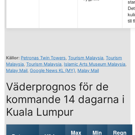
sta
Det 
kul
till
Källor:
Petronas Twin Towers
,
Tourism Malaysia
,
Tourism
Malaysia
,
Tourism Malaysia
,
Islamic Arts Museum Malaysia
,
Malay Mail
,
Google News KL (MY)
,
Malay Mail
Väderprognos för de
kommande 14 dagarna i
Kuala Lumpur
Max
Min
Regn