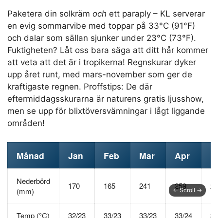
Paketera din solkräm
och
ett paraply – KL serverar
en evig sommarvibe med toppar på 33°C (91°F)
och dalar som sällan sjunker under 23°C (73°F).
Fuktigheten? Låt oss bara säga att ditt hår kommer
att veta att det är i tropikerna! Regnskurar dyker
upp året runt, med mars-november som ger de
kraftigaste regnen. Proffstips: De där
eftermiddagsskurarna är naturens gratis ljusshow,
men se upp för blixtöversvämningar i lågt liggande
områden!
Månad
Jan
Feb
Mar
Apr
M
Nederbörd
170
165
241
259
20
(mm)
Temp (°C)
32/23
33/23
33/23
33/24
33