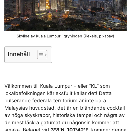
Skyline av Kuala Lumpur i gryningen (Pexels, pixabay)
Innehåll
Välkommen till Kuala Lumpur – eller “KL” som
lokalbefolkningen kärleksfullt kallar det! Detta
pulserande federala territorium är inte bara
Malaysias huvudstad, det är en bländande cocktail
av höga skyskrapor, historiska tempel och några av
de mest läckra gatumat du någonsin kommer att
smaka. Beläget vid
3°8′N, 101°42′E
, kommer denna