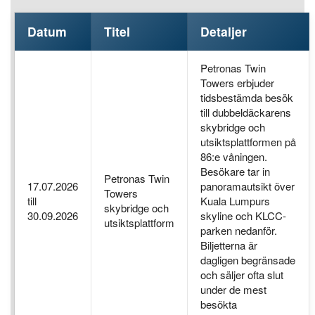
Datum
Titel
Detaljer
Petronas Twin
Towers erbjuder
tidsbestämda besök
till dubbeldäckarens
skybridge och
utsiktsplattformen på
86:e våningen.
Besökare tar in
Petronas Twin
17.07.2026
panoramautsikt över
Towers
till
Kuala Lumpurs
skybridge och
30.09.2026
skyline och KLCC-
utsiktsplattform
parken nedanför.
Biljetterna är
dagligen begränsade
och säljer ofta slut
under de mest
besökta