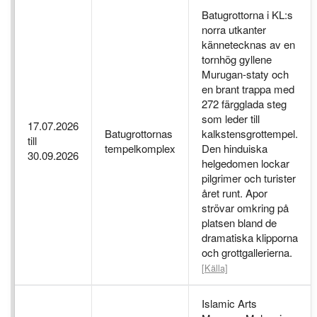
Batugrottorna i KL:s
norra utkanter
kännetecknas av en
tornhög gyllene
Murugan-staty och
en brant trappa med
272 färgglada steg
som leder till
17.07.2026
Batugrottornas
kalkstensgrottempel.
till
tempelkomplex
Den hinduiska
30.09.2026
helgedomen lockar
pilgrimer och turister
året runt. Apor
strövar omkring på
platsen bland de
dramatiska klipporna
och grottgallerierna.
[Källa]
Islamic Arts