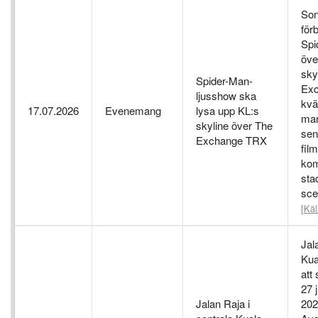
Son
för
Spi
öve
sky
Spider-Man-
Exc
ljusshow ska
kvä
17.07.2026
Evenemang
lysa upp KL:s
mar
skyline över The
sen
Exchange TRX
fil
kom
sta
sce
[Käl
Jal
Kua
att 
27 j
Jalan Raja i
202