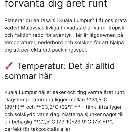
förvänta dig året runt
Planerar du en resa till Kuala Lumpur? Låt oss prata
väder! Malaysias livliga huvudstad är varm, tropisk
och *alltid* redo för äventyr. Här är lågdownen på
temperaturer, nederbörd och solsken för att hjälpa
dig att perfekta ditt packningsspel.
Temperatur: Det är alltid
sommar här
Kuala Lumpur håller saker och ting varma året runt.
Dagstemperaturerna ligger mellan **31,5°C
(89°F)** och **33,2°C (92°F)** – tänk lätta tyger
och solskydd varje dag. Nätterna sjunker något till
en behaglig **22,5°C (73°F)–23,9°C (75°F)**,
perfekt för takcocktails eller