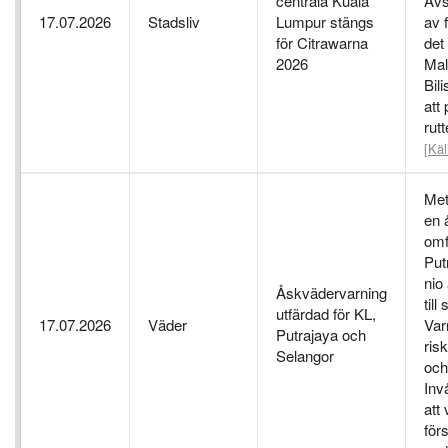
centrala Kuala
Avs
17.07.2026
Stadsliv
Lumpur stängs
av 
för Citrawarna
det
2026
Mal
Bil
att
rut
[Käl
Met
en 
omf
Put
nio
Åskvädervarning
till
utfärdad för KL,
17.07.2026
Väder
Var
Putrajaya och
risk
Selangor
och
Inv
att 
för