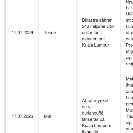
Byg
har
US-
Binastra säkrar
ett
240 miljoner US-
Lum
17.07.2026
Teknik
dollar för
stö
datacenter i
dat
Kuala Lumpur
Pro
sti
digi
reg
Mal
ät-
dur
Lum
Ät-så-mycket-
pre
du-vill-
Mus
durianbuffé
17.07.2026
Mat
Tho
lanseras på
sig
Kuala Lumpurs
gär
flygplats