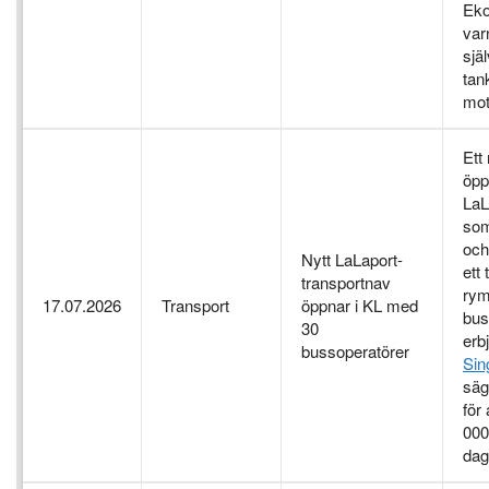
Eko
var
sjä
tan
mot
Ett
öpp
LaL
som
och
Nytt LaLaport-
ett
transportnav
rym
17.07.2026
Transport
öppnar i KL med
bus
30
erbj
bussoperatörer
Sin
säg
för 
000
dag