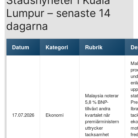
Stadsnyheter i Kuala
Lumpur – senaste 14
dagarna
Datum
Kategori
Rubrik
De
Mal
pro
und
enl
upp
Malaysia noterar
sta
5,8 % BNP-
Pre
tillväxt andra
Ibr
17.07.2026
Ekonomi
kvartalet när
tac
premiärministern
eko
uttrycker
mot
tacksamhet
fre