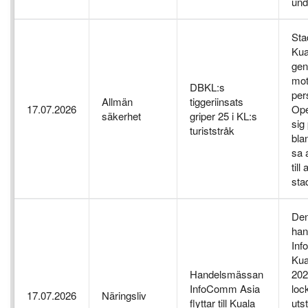
und
Sta
Kua
gen
mot
DBKL:s
pers
Allmän
tiggeriinsats
17.07.2026
Ope
säkerhet
griper 25 i KL:s
sig
turiststråk
bla
sa 
till
sta
Den
han
Inf
Kua
Handelsmässan
202
InfoComm Asia
loc
17.07.2026
Näringsliv
flyttar till Kuala
utst