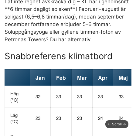
Låt inte regnet avskräcka dig – KL har i genomsnitt
**6 timmar dagligt solsken**! Februari–augusti är
soligast (6,5–6,8 timmar/dag), medan september–
december fortfarande erbjuder 5–6 timmar.
Soluppgångsyoga eller gyllene timmen-foton av
Petronas Towers? Du har alternativ.
Snabbreferens klimatbord
Jan
Feb
Mar
Apr
Maj
Hög
32
33
33
33
33
(°C)
Låg
23
23
23
24
24
(°C)