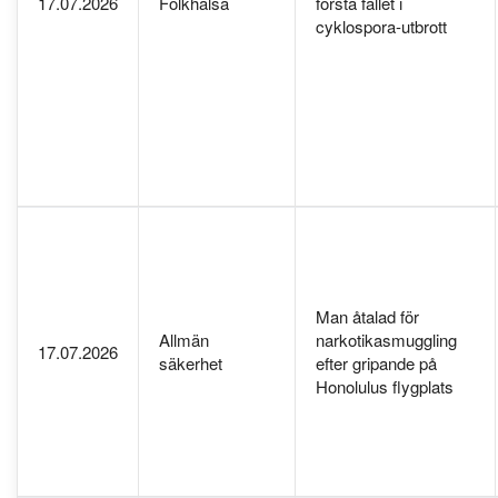
17.07.2026
Folkhälsa
första fallet i
cyklospora-utbrott
Man åtalad för
Allmän
narkotikasmuggling
17.07.2026
säkerhet
efter gripande på
Honolulus flygplats