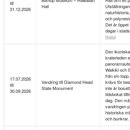
Bishop Museum – Hawaiian
Hall och ett 
till
Hall
Utställningar
31.12.2026
naturhistoria
och polynesis
Det är öppet 
dagar i stads
[Källa]
Den ikoniska
kraterleden e
panoramautsi
Waikiki och S
från sin topp
17.07.2026
Vandring till Diamond Head
krävs för b
till
State Monument
inte är bosat
30.09.2026
tidsbokat till
dag. Den måt
vandringen p
historiska mil
och bunkrar.