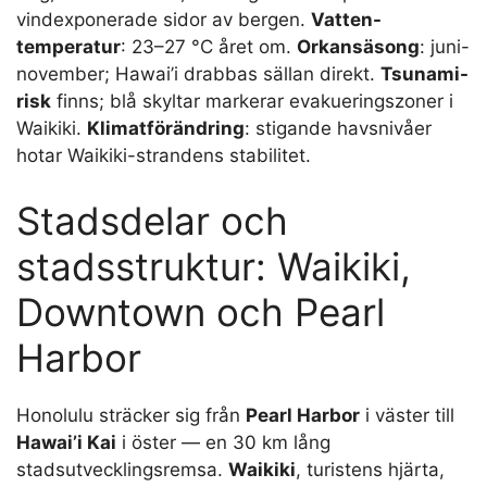
vindexponerade sidor av bergen.
Vatten-
temperatur
: 23–27 °C året om.
Orkansäsong
: juni-
november; Hawai’i drabbas sällan direkt.
Tsunami-
risk
finns; blå skyltar markerar evakueringszoner i
Waikiki.
Klimatförändring
: stigande havsnivåer
hotar Waikiki-strandens stabilitet.
Stadsdelar och
stadsstruktur: Waikiki,
Downtown och Pearl
Harbor
Honolulu sträcker sig från
Pearl Harbor
i väster till
Hawai’i Kai
i öster — en 30 km lång
stadsutvecklingsremsa.
Waikiki
, turistens hjärta,