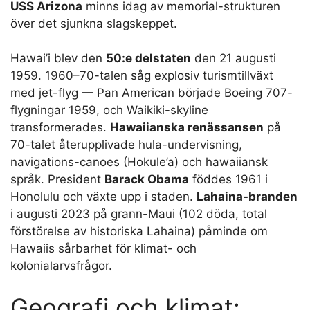
USS Arizona
minns idag av memorial-strukturen
över det sjunkna slagskeppet.
Hawai’i blev den
50:e delstaten
den 21 augusti
1959. 1960–70-talen såg explosiv turismtillväxt
med jet-flyg — Pan American började Boeing 707-
flygningar 1959, och Waikiki-skyline
transformerades.
Hawaiianska renässansen
på
70-talet återupplivade hula-undervisning,
navigations-canoes (Hokule’a) och hawaiiansk
språk. President
Barack Obama
föddes 1961 i
Honolulu och växte upp i staden.
Lahaina-branden
i augusti 2023 på grann-Maui (102 döda, total
förstörelse av historiska Lahaina) påminde om
Hawaiis sårbarhet för klimat- och
kolonialarvsfrågor.
Geografi och klimat: