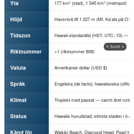
Yta
177 km² (stad), 1 545 km² (metropol)
Höjd
Havsnivå till 1 227 m (Mt. Ka’ala på O’ah
Tidszon
Hawaii-standardtid (HST, UTC−10) — in
Riktnummer
+1 (riktnummer 808)
Valuta
Amerikansk dollar (USD $)
Språk
Engelska (de facto); hawaiianska (officie
Klimat
Tropiskt med passat — varmt året runt, t
Status
Hawaiis huvudstad; största staden i ö-ar
Känd för
Waikiki Beach, Diamond Head, Pearl Harbor