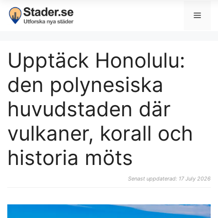
Upptäck Honolulu:
den polynesiska
huvudstaden där
vulkaner, korall och
historia möts
Senast uppdaterad: 17 July 2026