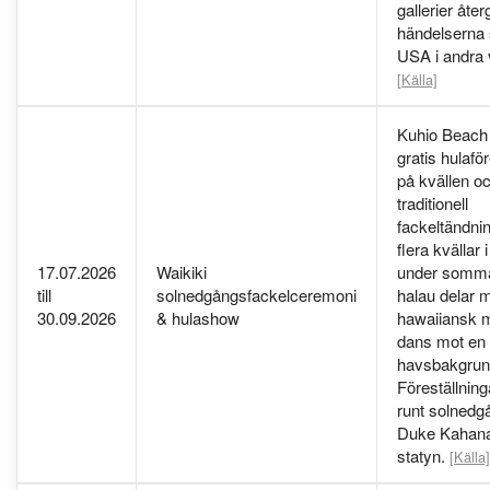
gallerier åter
händelserna 
USA i andra v
[Källa]
Kuhio Beach
gratis hulafö
på kvällen o
traditionell
fackeltändn
flera kvällar
17.07.2026
Waikiki
under somma
till
solnedgångsfackelceremoni
halau delar 
30.09.2026
& hulashow
hawaiiansk 
dans mot en
havsbakgrun
Föreställning
runt solnedg
Duke Kahan
statyn.
[Källa]