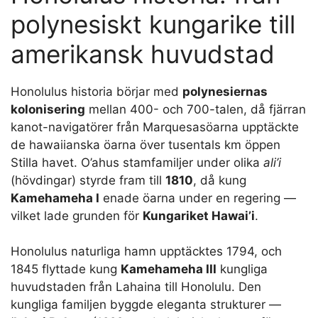
polynesiskt kungarike till
amerikansk huvudstad
Honolulus historia börjar med
polynesiernas
kolonisering
mellan 400- och 700-talen, då fjärran
kanot-navigatörer från Marquesasöarna upptäckte
de hawaiianska öarna över tusentals km öppen
Stilla havet. O’ahus stamfamiljer under olika
ali’i
(hövdingar) styrde fram till
1810
, då kung
Kamehameha I
enade öarna under en regering —
vilket lade grunden för
Kungariket Hawai’i
.
Honolulus naturliga hamn upptäcktes 1794, och
1845 flyttade kung
Kamehameha III
kungliga
huvudstaden från Lahaina till Honolulu. Den
kungliga familjen byggde eleganta strukturer —