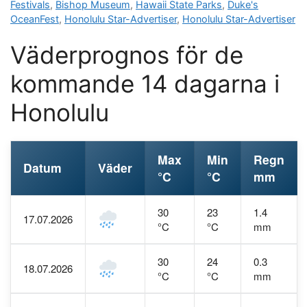
Festivals
,
Bishop Museum
,
Hawaii State Parks
,
Duke's
OceanFest
,
Honolulu Star-Advertiser
,
Honolulu Star-Advertiser
Väderprognos för de
kommande 14 dagarna i
Honolulu
Max
Min
Regn
Datum
Väder
°C
°C
mm
30
23
1.4
17.07.2026
°C
°C
mm
30
24
0.3
18.07.2026
°C
°C
mm