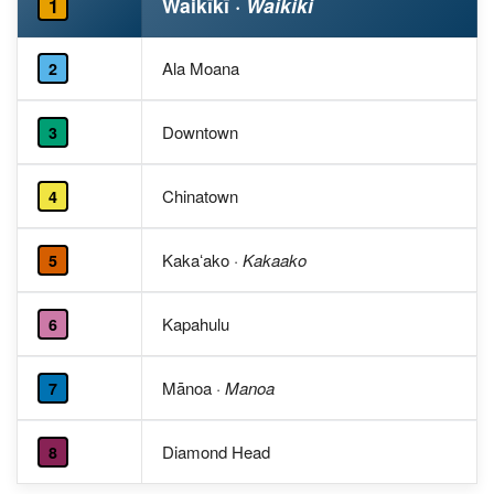
Waikīkī
· Waikiki
1
Ala Moana
2
Downtown
3
Chinatown
4
Kakaʻako
· Kakaako
5
Kapahulu
6
Mānoa
· Manoa
7
Diamond Head
8