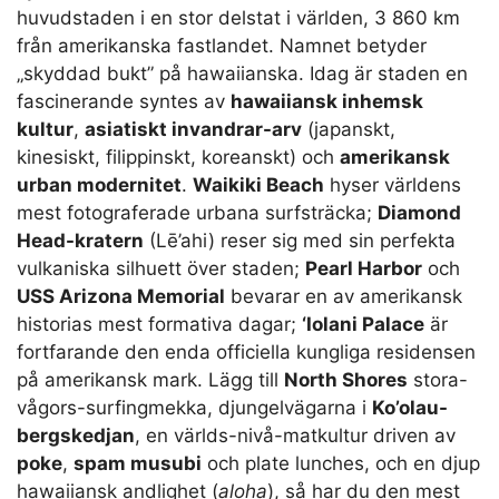
huvudstaden i en stor delstat i världen, 3 860 km
från amerikanska fastlandet. Namnet betyder
„skyddad bukt” på hawaiianska. Idag är staden en
fascinerande syntes av
hawaiiansk inhemsk
kultur
,
asiatiskt invandrar-arv
(japanskt,
kinesiskt, filippinskt, koreanskt) och
amerikansk
urban modernitet
.
Waikiki Beach
hyser världens
mest fotograferade urbana surfsträcka;
Diamond
Head-kratern
(Lē’ahi) reser sig med sin perfekta
vulkaniska silhuett över staden;
Pearl Harbor
och
USS Arizona Memorial
bevarar en av amerikansk
historias mest formativa dagar;
‘Iolani Palace
är
fortfarande den enda officiella kungliga residensen
på amerikansk mark. Lägg till
North Shores
stora-
vågors-surfingmekka, djungelvägarna i
Ko’olau-
bergskedjan
, en världs-nivå-matkultur driven av
poke
,
spam musubi
och plate lunches, och en djup
hawaiiansk andlighet (
aloha
), så har du den mest