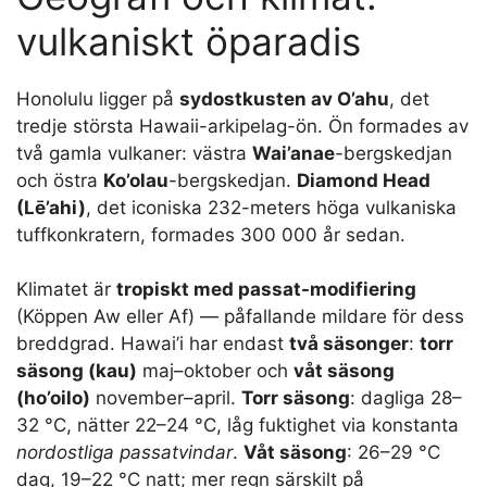
vulkaniskt öparadis
Honolulu ligger på
sydostkusten av O’ahu
, det
tredje största Hawaii-arkipelag-ön. Ön formades av
två gamla vulkaner: västra
Wai’anae
-bergskedjan
och östra
Ko’olau
-bergskedjan.
Diamond Head
(Lē’ahi)
, det iconiska 232-meters höga vulkaniska
tuffkonkratern, formades 300 000 år sedan.
Klimatet är
tropiskt med passat-modifiering
(Köppen Aw eller Af) — påfallande mildare för dess
breddgrad. Hawai’i har endast
två säsonger
:
torr
säsong (kau)
maj–oktober och
våt säsong
(ho’oilo)
november–april.
Torr säsong
: dagliga 28–
32 °C, nätter 22–24 °C, låg fuktighet via konstanta
nordostliga passatvindar
.
Våt säsong
: 26–29 °C
dag, 19–22 °C natt; mer regn särskilt på