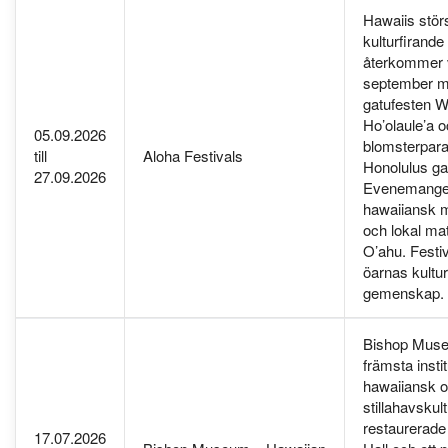
Hawaiis stör
kulturfirande
återkommer 
september 
gatufesten W
Ho’olaule’a 
05.09.2026
blomsterpar
till
Aloha Festivals
Honolulus ga
27.09.2026
Evenemangen
hawaiiansk m
och lokal ma
O’ahu. Festi
öarnas kultu
gemenskap.
Bishop Muse
främsta insti
hawaiiansk 
stillahavskul
restaurerade
17.07.2026