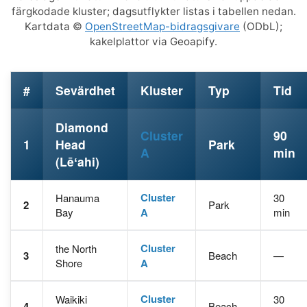
färgkodade kluster; dagsutflykter listas i tabellen nedan.
Kartdata ©
OpenStreetMap-bidragsgivare
(ODbL);
kakelplattor via Geoapify.
#
Sevärdhet
Kluster
Typ
Tid
Diamond
Cluster
90
1
Head
Park
A
min
(Lēʻahi)
Cluster
Hanauma
30
2
Park
Bay
A
min
Cluster
the North
3
Beach
—
Shore
A
Cluster
Waikiki
30
4
Beach