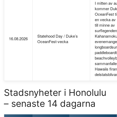
I mitten av a
kommer Duk
OceanFest til
en vecka av 
till minne av
surflegende
Statehood Day / Duke’s
Kahanamoku
16.08.2026
OceanFest-vecka
evenemangen
longboardsur
paddleboardt
beachvolleybo
sammanfalle
Hawaiis fira
delstatsbliva
Stadsnyheter i Honolulu
– senaste 14 dagarna