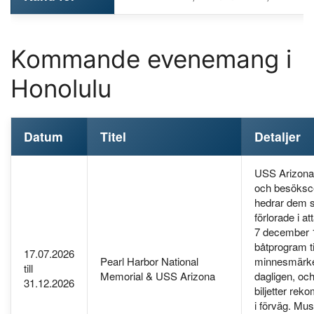
Kommande evenemang i
Honolulu
Datum
Titel
Detaljer
USS Arizona
och besöksc
hedrar dem 
förlorade i a
7 december 1
båtprogram ti
17.07.2026
Pearl Harbor National
minnesmärke
till
Memorial & USS Arizona
dagligen, oc
31.12.2026
biljetter re
i förväg. Mu