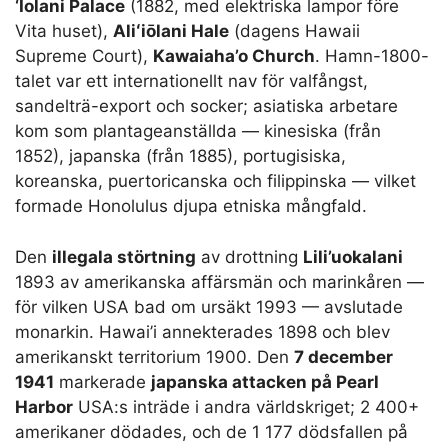
‘Iolani Palace
(1882, med elektriska lampor före
Vita huset),
Aliʻiōlani Hale
(dagens Hawaii
Supreme Court),
Kawaiaha’o Church
. Hamn-1800-
talet var ett internationellt nav för valfångst,
sandelträ-export och socker; asiatiska arbetare
kom som plantageanställda — kinesiska (från
1852), japanska (från 1885), portugisiska,
koreanska, puertoricanska och filippinska — vilket
formade Honolulus djupa etniska mångfald.
Den
illegala störtning
av drottning
Lili’uokalani
1893 av amerikanska affärsmän och marinkåren —
för vilken USA bad om ursäkt 1993 — avslutade
monarkin. Hawai’i annekterades 1898 och blev
amerikanskt territorium 1900. Den
7 december
1941
markerade
japanska attacken på Pearl
Harbor
USA:s inträde i andra världskriget; 2 400+
amerikaner dödades, och de 1 177 dödsfallen på