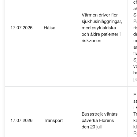
c
a
Värmen driver fler
S
sjukhusinläggningar,
P
17.07.2026
Hälsa
med psykiatriska
r
och äldre patienter i
d
riskzonen
m
a
f
S
va
b
[K
E
s
i 
Bussstrejk väntas
T
17.07.2026
Transport
påverka Florens
k
den 20 juli
k
R