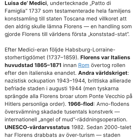
Luisa de’ Medici
, undertecknade „Patto di
Famiglia” 1737 som testamenterade hela familjens
konstsamling till staten Toscana med villkoret att
den aldrig skulle lämna Florens — en handling som
gjorde Florens till världens första „konststad-stat”.
Efter Medici-eran följde Habsburg-Lorraine-
storhertigdömet (1737–1859).
Florens var Italiens
huvudstad 1865–1871
innan
Rom
övertog rollen
efter den italienska enandet.
Andra världskriget
:
nazistisk ockupation 1943–1944, brittiska allierade
befriade staden i augusti 1944 (men tyskarna
sprängde alla Florens broar utom Ponte Vecchio på
Hitlers personliga order).
1966-flod
: Arno-flodens
översvämning skadade tusentals konstverk —
internationell „angel of mud”-räddningsoperation.
UNESCO-värdarvsstatus
1982. Sedan 2000-talet
har Florens drabbats av över-turism — staden