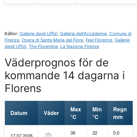
Källor:
Gallerie degli Uffizi
,
Galleria dell'Accademia
,
Comune di
Firenze
,
Opera di Santa Maria del Fiore
,
Feel Florence
,
Gallerie
degli Uffizi
,
The Florentine
,
La Nazione Firenze
Väderprognos för de
kommande 14 dagarna i
Florens
Max
Min
Regn
Datum
Väder
°C
°C
mm
36
22
0.0
17.07.2026