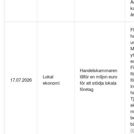
A
k
å
F
h
u
M
yt
eu
F
Handelskammaren
f
Lokal
tillför en miljon euro
17.07.2026
f
ekonomi
för att stödja lokala
i
företag
h
T
e
m
b
bä
[K