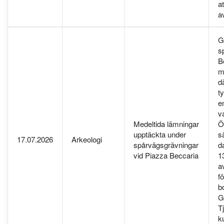
a
a
G
s
B
m
d
t
e
v
Medeltida lämningar
Ö
upptäckta under
s
17.07.2026
Arkeologi
spårvägsgrävningar
d
vid Piazza Beccaria
1
a
f
b
G
T
k