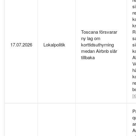
s
r
k
kr
Toscana försvarar
R
ny lag om
s
17.07.2026
Lokalpolitik
korttidsuthyrning
si
medan Airbnb slår
k
tillbaka
A
V
h
k
r
b
[K
P
q
a
A