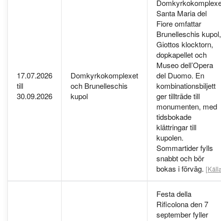
Domkyrkokomplexe
Santa Maria del
Fiore omfattar
Brunelleschis kupol,
Giottos klocktorn,
dopkapellet och
Museo dell’Opera
17.07.2026
Domkyrkokomplexet
del Duomo. En
till
och Brunelleschis
kombinationsbiljett
30.09.2026
kupol
ger tillträde till
monumenten, med
tidsbokade
klättringar till
kupolen.
Sommartider fylls
snabbt och bör
bokas i förväg.
[Käll
Festa della
Rificolona den 7
september fyller