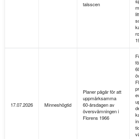
s
talsscen
m
li
s
k
r
1
F
fö
6
ö
F
p
Planer pågår för att
e
uppmärksamma
u
17.07.2026
Minneshögtid
60-årsdagen av
d
översvämningen i
k
Florens 1966
i
t
vå