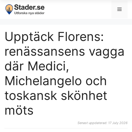
Upptäck Florens:
renässansens vagga
där Medici,
Michelangelo och
toskansk skönhet
möts
Senast uppdaterad: 17 July 2026