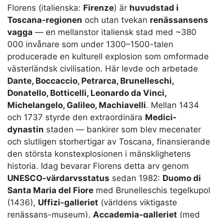
Florens (italienska:
Firenze
) är
huvudstad i
Toscana-regionen
och utan tvekan
renässansens
vagga
— en mellanstor italiensk stad med ~380
000 invånare som under 1300–1500-talen
producerade en kulturell explosion som omformade
västerländsk civilisation. Här levde och arbetade
Dante, Boccaccio, Petrarca, Brunelleschi,
Donatello, Botticelli, Leonardo da Vinci,
Michelangelo, Galileo, Machiavelli
. Mellan 1434
och 1737 styrde den extraordinära
Medici-
dynastin
staden — bankirer som blev mecenater
och slutligen storhertigar av Toscana, finansierande
den största konstexplosionen i mänsklighetens
historia. Idag bevarar Florens detta arv genom
UNESCO-värdarvsstatus
sedan 1982:
Duomo di
Santa Maria del Fiore
med Brunelleschis tegelkupol
(1436),
Uffizi-galleriet
(världens viktigaste
renässans-museum),
Accademia-galleriet
(med