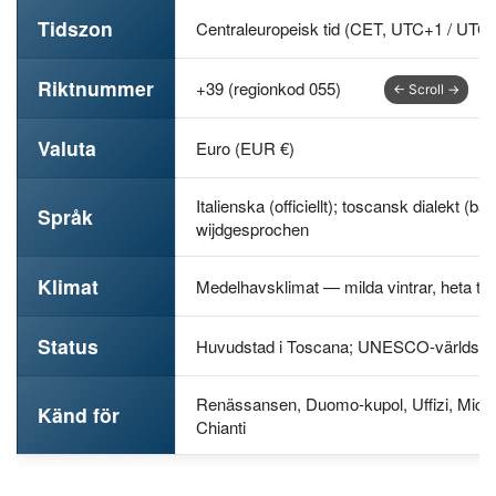
Tidszon
Centraleuropeisk tid (CET, UTC+1 / UTC
Riktnummer
+39 (regionkod 055)
Valuta
Euro (EUR €)
Italienska (officiellt); toscansk dialekt (
Språk
wijdgesprochen
Klimat
Medelhavsklimat — milda vintrar, heta to
Status
Huvudstad i Toscana; UNESCO-världsar
Renässansen, Duomo-kupol, Uffizi, Miche
Känd för
Chianti