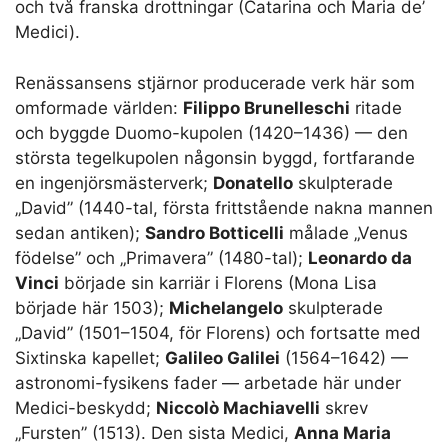
och två franska drottningar (Catarina och Maria de’
Medici).
Renässansens stjärnor producerade verk här som
omformade världen:
Filippo Brunelleschi
ritade
och byggde Duomo-kupolen (1420–1436) — den
största tegelkupolen någonsin byggd, fortfarande
en ingenjörsmästerverk;
Donatello
skulpterade
„David” (1440-tal, första frittstående nakna mannen
sedan antiken);
Sandro Botticelli
målade „Venus
födelse” och „Primavera” (1480-tal);
Leonardo da
Vinci
började sin karriär i Florens (Mona Lisa
började här 1503);
Michelangelo
skulpterade
„David” (1501–1504, för Florens) och fortsatte med
Sixtinska kapellet;
Galileo Galilei
(1564–1642) —
astronomi-fysikens fader — arbetade här under
Medici-beskydd;
Niccolò Machiavelli
skrev
„Fursten” (1513). Den sista Medici,
Anna Maria