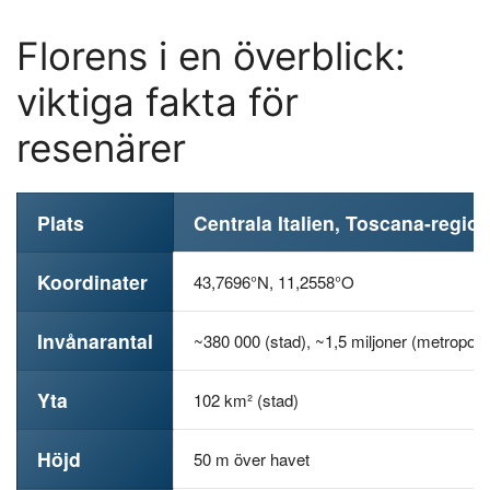
Florens i en överblick:
viktiga fakta för
resenärer
Plats
Centrala Italien, Toscana-regio
Koordinater
43,7696°N, 11,2558°O
Invånarantal
~380 000 (stad), ~1,5 miljoner (metropol)
Yta
102 km² (stad)
Höjd
50 m över havet