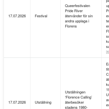
p
Queerfestivalen
u
Pride River
P
17.07.2026
Festival
återvänder för sin
e
andra upplaga i
t
Florens
en
F
s
ku
s
[K
E
ti
C
å
k
1
Utställningen
Ut
‘Florence Calling’
a
17.07.2026
Utställning
återbesöker
e
stadens 1980-