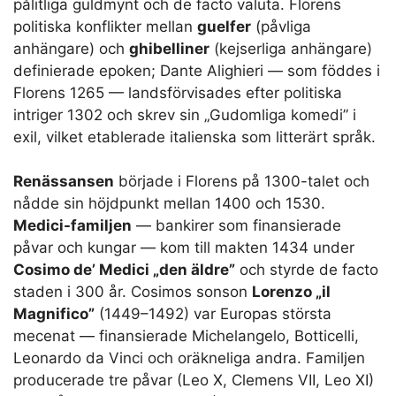
pålitliga guldmynt och de facto valuta. Florens
politiska konflikter mellan
guelfer
(påvliga
anhängare) och
ghibelliner
(kejserliga anhängare)
definierade epoken; Dante Alighieri — som föddes i
Florens 1265 — landsförvisades efter politiska
intriger 1302 och skrev sin „Gudomliga komedi” i
exil, vilket etablerade italienska som litterärt språk.
Renässansen
började i Florens på 1300-talet och
nådde sin höjdpunkt mellan 1400 och 1530.
Medici-familjen
— bankirer som finansierade
påvar och kungar — kom till makten 1434 under
Cosimo de’ Medici „den äldre”
och styrde de facto
staden i 300 år. Cosimos sonson
Lorenzo „il
Magnifico”
(1449–1492) var Europas största
mecenat — finansierade Michelangelo, Botticelli,
Leonardo da Vinci och oräkneliga andra. Familjen
producerade tre påvar (Leo X, Clemens VII, Leo XI)