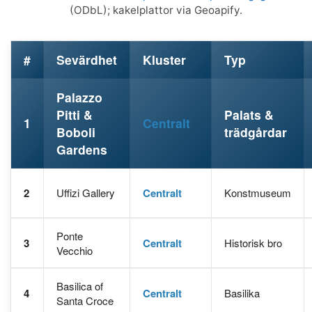
(ODbL); kakelplattor via Geoapify.
#
Sevärdhet
Kluster
Typ
Palazzo
Pitti &
Palats &
1
Centralt
Boboli
trädgårdar
Gardens
2
Uffizi Gallery
Centralt
Konstmuseum
Ponte
3
Centralt
Historisk bro
Vecchio
Basilica of
4
Centralt
Basilika
Santa Croce