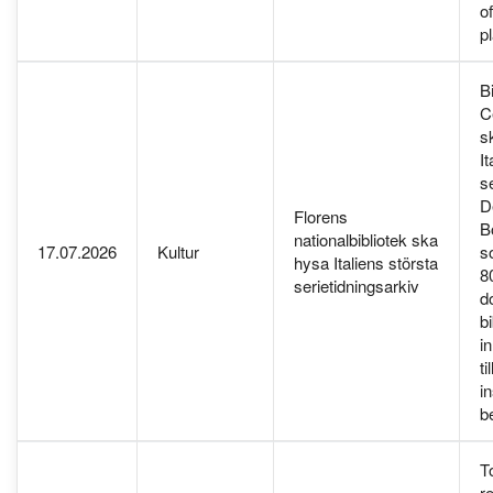
o
p
B
C
s
It
s
D
Florens
B
nationalbibliotek ska
17.07.2026
Kultur
s
hysa Italiens största
8
serietidningsarkiv
do
bi
i
ti
i
b
T
r