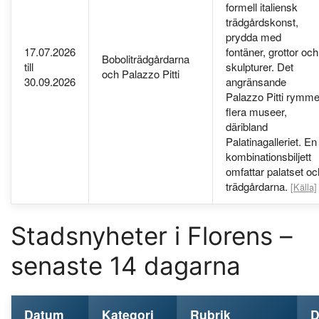
formell italiensk
trädgårdskonst,
prydda med
17.07.2026
fontäner, grottor och
Boboliträdgårdarna
till
skulpturer. Det
och Palazzo Pitti
30.09.2026
angränsande
Palazzo Pitti rymme
flera museer,
däribland
Palatinagalleriet. En
kombinationsbiljett
omfattar palatset oc
trädgårdarna.
[Källa]
Stadsnyheter i Florens –
senaste 14 dagarna
Datum
Kategori
Rubrik
D