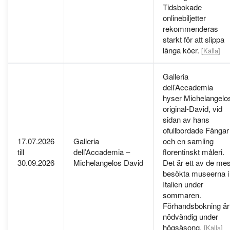
Tidsbokade
onlinebiljetter
rekommenderas
starkt för att slippa
långa köer.
[Källa]
Galleria
dell’Accademia
hyser Michelangelo
original-David, vid
sidan av hans
ofullbordade Fångar
17.07.2026
Galleria
och en samling
till
dell’Accademia –
florentinskt måleri.
30.09.2026
Michelangelos David
Det är ett av de mes
besökta museerna i
Italien under
sommaren.
Förhandsbokning är
nödvändig under
högsäsong.
[Källa]