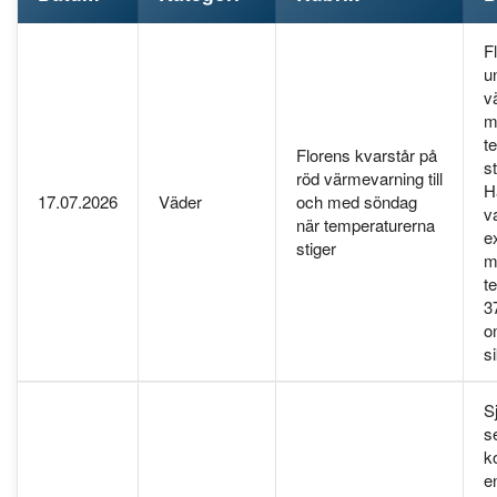
F
u
v
m
t
Florens kvarstår på
st
röd värmevarning till
H
17.07.2026
Väder
och med söndag
va
när temperaturerna
e
stiger
m
t
3
o
s
S
s
k
e