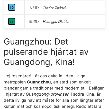
天河区
· Tianhe District
10
黄埔区
· Huangpu District
11
Guangzhou: Det
pulserande hjärtat av
Guangdong, Kina!
Hej resenärer! Låt oss dyka in i den livliga
metropolen
Guangzhou
, en stad som enkelt
blandar gamla traditioner med modern stil. Belägen
i hjärtat av
Guangdong-provinsen
i södra Kina, är
detta livliga nav ett måste för alla som längtar efter
kultur, mat och kosmopolitisk energi. Redo att lära