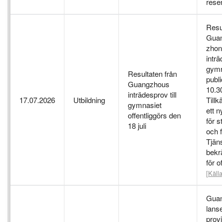
rese
Resu
Gua
zhon
inträ
gymn
Resultaten från
publ
Guangzhous
10.30
inträdesprov till
17.07.2026
Utbildning
Till
gymnasiet
ett 
offentliggörs den
för 
18 juli
och f
Tjän
bekr
för o
[Källa
Guan
lans
prov