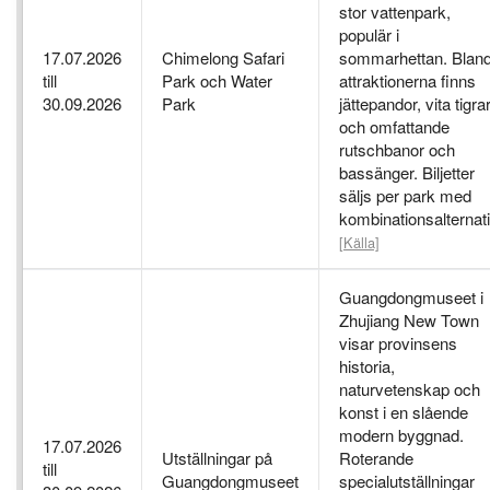
stor vattenpark,
populär i
17.07.2026
Chimelong Safari
sommarhettan. Blan
till
Park och Water
attraktionerna finns
30.09.2026
Park
jättepandor, vita tigra
och omfattande
rutschbanor och
bassänger. Biljetter
säljs per park med
kombinationsalternati
[Källa]
Guangdongmuseet i
Zhujiang New Town
visar provinsens
historia,
naturvetenskap och
konst i en slående
modern byggnad.
17.07.2026
Utställningar på
Roterande
till
Guangdongmuseet
specialutställningar