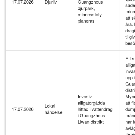
17.07.2026
Djurliv
Guangzhous
sade
djurpark,
minn
minnesstaty
att s
planeras
ära.
drag
tillg
besö
Ett s
allig
invas
upp i
Guan
distri
Invasiv
Mynd
alligatorgädda
att f
Lokal
17.07.2026
hittad i vattendrag
dump
händelse
i Guangzhous
männ
Liwan-distrikt
har 
avläg
förhi