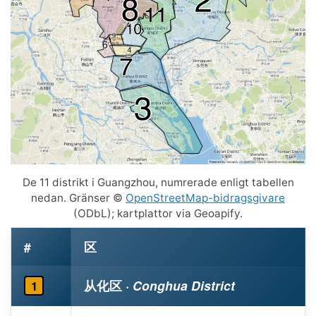
De 11 distrikt i Guangzhou, numrerade enligt tabellen
nedan. Gränser ©
OpenStreetMap-bidragsgivare
(ODbL); kartplattor via Geoapify.
#
区
从化区
· Conghua District
1