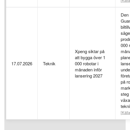
[Källa
Den
Gua
bilti
säger
prod
000 r
Xpeng siktar på
måna
att bygga över 1
plan
17.07.2026
Teknik
000 robotar i
lans
månaden inför
unde
lansering 2027
före
på ro
mark
steg
växa
tekn
[Källa