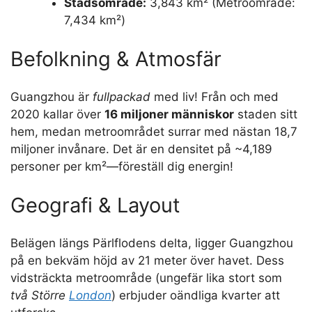
Stadsområde:
3,843 km² (Metroområde:
7,434 km²)
Befolkning & Atmosfär
Guangzhou är
fullpackad
med liv! Från och med
2020 kallar över
16 miljoner människor
staden sitt
hem, medan metroområdet surrar med nästan 18,7
miljoner invånare. Det är en densitet på ~4,189
personer per km²—föreställ dig energin!
Geografi & Layout
Belägen längs Pärlflodens delta, ligger Guangzhou
på en bekväm höjd av 21 meter över havet. Dess
vidsträckta metroområde (ungefär lika stort som
två Större
London
) erbjuder oändliga kvarter att