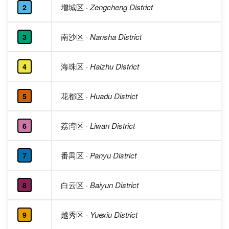
增城区
· Zengcheng District
2
南沙区
· Nansha District
3
海珠区
· Haizhu District
4
花都区
· Huadu District
5
荔湾区
· Liwan District
6
番禺区
· Panyu District
7
白云区
· Baiyun District
8
越秀区
· Yuexiu District
9