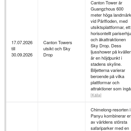
Canton Tower är
Guangzhous 600
meter höga landmär
vid Pärlfloden, med
utsiktsplattformar, ett
horisontellt pariserhju
och åkattraktionen
17.07.2026
Canton Towers
Sky Drop. Dess
till
utsikt och Sky
ljusshower på kvälle
30.09.2026
Drop
är en höjdpunkt i
stadens skyline.
Biljetterna varierar
beroende på vilka
plattformar och
attraktioner som ingå
[Källa]
Chimelong-resorten i
Panyu kombinerar e
av världens största
safariparker med en