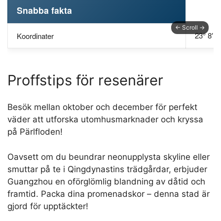
Snabba fakta
23° 8′ N
Koordinater
Proffstips för resenärer
Besök mellan oktober och december för perfekt
väder att utforska utomhusmarknader och kryssa
på Pärlfloden!
Oavsett om du beundrar neonupplysta skyline eller
smuttar på te i Qingdynastins trädgårdar, erbjuder
Guangzhou en oförglömlig blandning av dåtid och
framtid. Packa dina promenadskor – denna stad är
gjord för upptäckter!