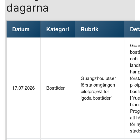
dagarna
Datum
Kategori
Rubrik
Det
Guan
bost
och
land
har p
Guangzhou utser
först
första omgången
pilot
17.07.2026
Bostäder
pilotprojekt för
bostä
‘goda bostäder’
i Yue
blan
Progr
att 
för 
stad