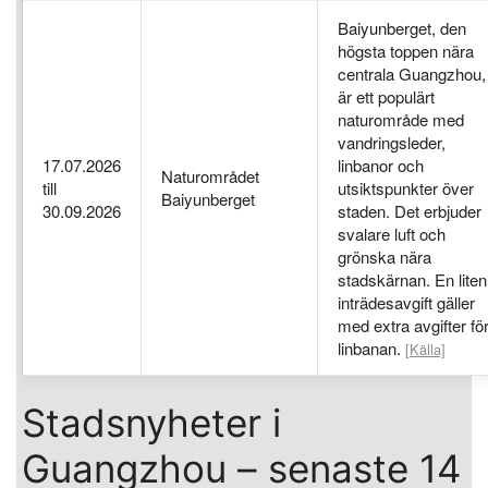
Baiyunberget, den
högsta toppen nära
centrala Guangzhou,
är ett populärt
naturområde med
vandringsleder,
17.07.2026
linbanor och
Naturområdet
till
utsiktspunkter över
Baiyunberget
30.09.2026
staden. Det erbjuder
svalare luft och
grönska nära
stadskärnan. En liten
inträdesavgift gäller
med extra avgifter fö
linbanan.
[Källa]
Stadsnyheter i
Guangzhou – senaste 14