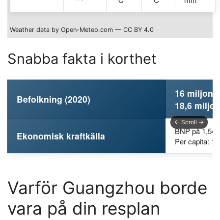
Weather data by Open-Meteo.com — CC BY 4.0
Snabba fakta i korthet
16 miljone
Befolkning (2020)
18,6 miljo
BNP på 1,542 
Ekonomisk kraftkälla
Per capita: 12
Varför Guangzhou borde
vara på din resplan