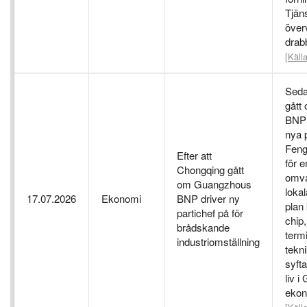
Tjän
över
drab
[Källa
Seda
gått
BNP 
nya 
Feng
Efter att
för 
Chongqing gått
omva
om Guangzhous
lokal
17.07.2026
Ekonomi
BNP driver ny
plan 
partichef på för
chip
brådskande
term
industriomställning
tekni
syfta
liv 
ekon