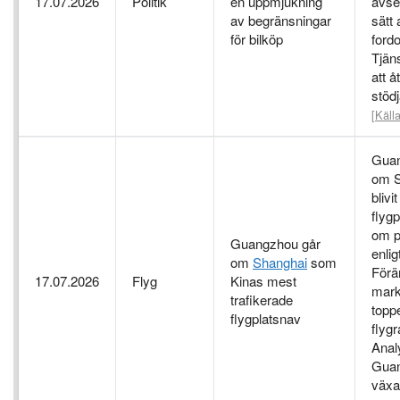
17.07.2026
Politik
en uppmjukning
avset
av begränsningar
sätt 
för bilköp
fordo
Tjän
att 
stöd
[Källa
Guan
om S
blivi
flygp
om p
Guangzhou går
enlig
om
Shanghai
som
Förä
17.07.2026
Flyg
Kinas mest
marke
trafikerade
topp
flygplatsnav
flygr
Anal
Gua
växa