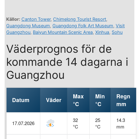
Källor:
Canton Tower
,
Chimelong Tourist Resort
,
Guangdong Museum
,
Guangdong Folk Art Museum
,
Visit
Guangzhou
,
Baiyun Mountain Scenic Area
,
Xinhua
,
Sohu
Väderprognos för de
kommande 14 dagarna i
Guangzhou
Max
Min
Regn
Datum
Väder
°C
°C
mm
32
25
14.3
17.07.2026
°C
°C
mm