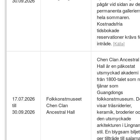
30.09.2026
pågår vid sidan av d
permanenta gallerier
hela sommaren.
Kostnadsfria
tidsbokade
reservationer krävs f
inträde.
[Källa]
Chen Clan Ancestral
Hall är en påkostat
utsmyckad akademi
från 1800-talet som 
tjänar som
Guangdongs
17.07.2026
Folkkonstmuseet
folkkonstmuseum. D
till
Chen Clan
visar träsniderier,
30.09.2026
Ancestral Hall
keramik, broderier o
den utsmyckade
arkitekturen i Lingnan
stil. En blygsam biljet
ger tillträde till salarn