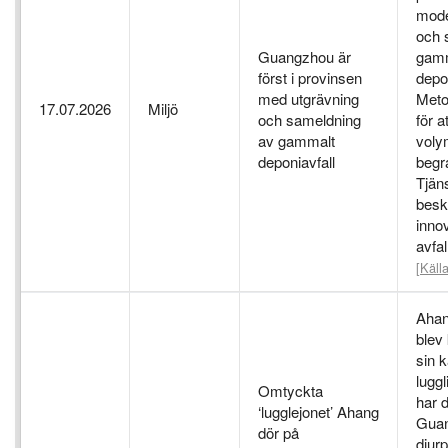
model
och 
Guangzhou är
gam
först i provinsen
depon
med utgrävning
Meto
17.07.2026
Miljö
och sameldning
för a
av gammalt
voly
deponiavfall
begra
Tjän
besk
inno
avfal
[Källa
Ahan
blev 
sin k
lugg
Omtyckta
har d
‘lugglejonet’ Ahang
Gua
dör på
djur