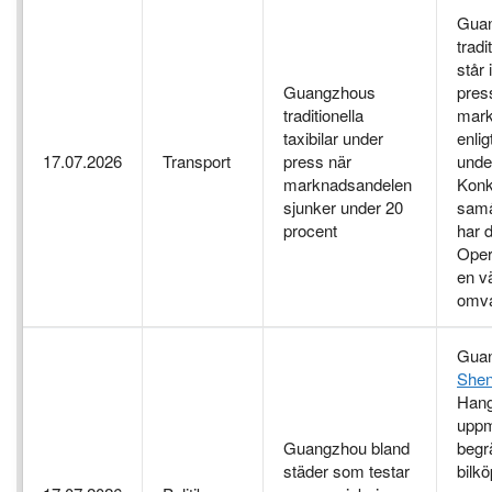
Gua
tradi
står
Guangzhous
pres
traditionella
mark
taxibilar under
enlig
17.07.2026
Transport
press när
unde
marknadsandelen
Konk
sjunker under 20
samå
procent
har 
Oper
en vä
omva
Guan
She
Hang
uppm
Guangzhou bland
begr
städer som testar
bilkö