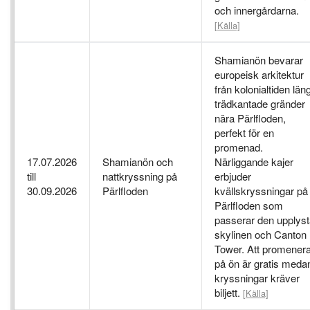
och innergårdarna.
[Källa]
Shamianön bevarar
europeisk arkitektur
från kolonialtiden län
trädkantade gränder
nära Pärlfloden,
perfekt för en
promenad.
17.07.2026
Shamianön och
Närliggande kajer
till
nattkryssning på
erbjuder
30.09.2026
Pärlfloden
kvällskryssningar på
Pärlfloden som
passerar den upplys
skylinen och Canton
Tower. Att promener
på ön är gratis meda
kryssningar kräver
biljett.
[Källa]