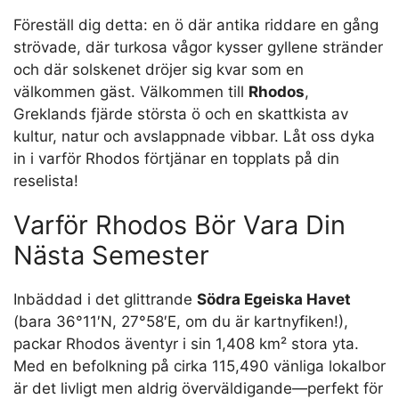
Föreställ dig detta: en ö där antika riddare en gång
strövade, där turkosa vågor kysser gyllene stränder
och där solskenet dröjer sig kvar som en
välkommen gäst. Välkommen till
Rhodos
,
Greklands fjärde största ö och en skattkista av
kultur, natur och avslappnade vibbar. Låt oss dyka
in i varför Rhodos förtjänar en topplats på din
reselista!
Varför Rhodos Bör Vara Din
Nästa Semester
Inbäddad i det glittrande
Södra Egeiska Havet
(bara 36°11′N, 27°58′E, om du är kartnyfiken!),
packar Rhodos äventyr i sin 1,408 km² stora yta.
Med en befolkning på cirka 115,490 vänliga lokalbor
är det livligt men aldrig överväldigande—perfekt för