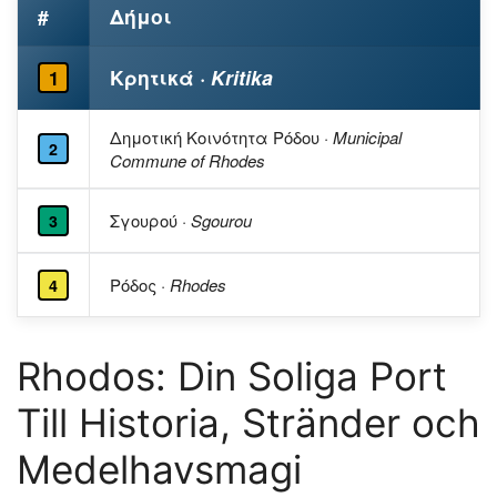
#
Δήμοι
Κρητικά
· Kritika
1
Δημοτική Κοινότητα Ρόδου
· Municipal
2
Commune of Rhodes
Σγουρού
· Sgourou
3
Ρόδος
· Rhodes
4
Rhodos: Din Soliga Port
Till Historia, Stränder och
Medelhavsmagi