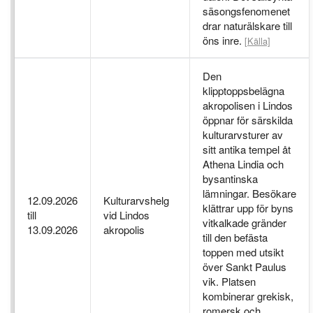
säsongsfenomenet
drar naturälskare till
öns inre.
[Källa]
Den
klipptoppsbelägna
akropolisen i Lindos
öppnar för särskilda
kulturarvsturer av
sitt antika tempel åt
Athena Lindia och
bysantinska
lämningar. Besökare
12.09.2026
Kulturarvshelg
klättrar upp för byns
till
vid Lindos
vitkalkade gränder
13.09.2026
akropolis
till den befästa
toppen med utsikt
över Sankt Paulus
vik. Platsen
kombinerar grekisk,
romersk och