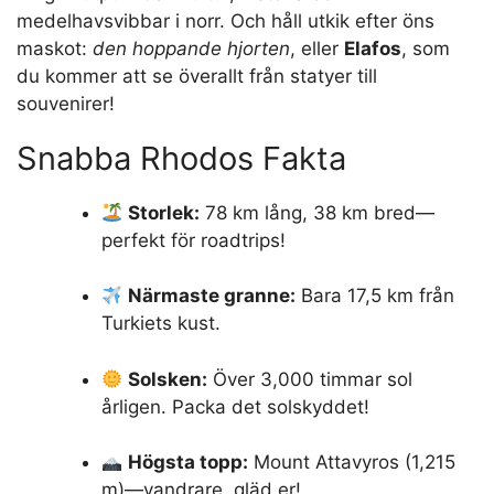
medelhavsvibbar i norr. Och håll utkik efter öns
maskot:
den hoppande hjorten
, eller
Elafos
, som
du kommer att se överallt från statyer till
souvenirer!
Snabba Rhodos Fakta
Storlek:
78 km lång, 38 km bred—
perfekt för roadtrips!
Närmaste granne:
Bara 17,5 km från
Turkiets kust.
Solsken:
Över 3,000 timmar sol
årligen. Packa det solskyddet!
Högsta topp:
Mount Attavyros (1,215
m)—vandrare, gläd er!