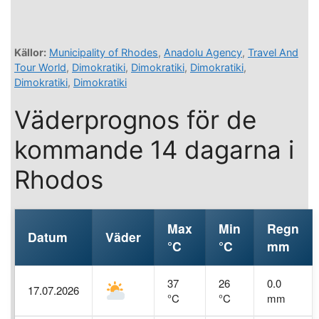
Källor:
Municipality of Rhodes
,
Anadolu Agency
,
Travel And
Tour World
,
Dimokratiki
,
Dimokratiki
,
Dimokratiki
,
Dimokratiki
,
Dimokratiki
Väderprognos för de
kommande 14 dagarna i
Rhodos
Max
Min
Regn
Datum
Väder
°C
°C
mm
37
26
0.0
17.07.2026
°C
°C
mm