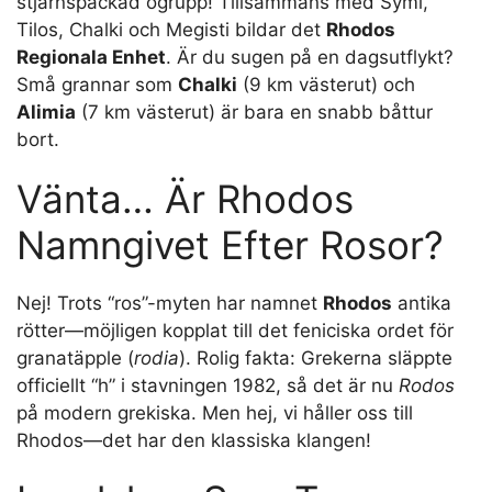
stjärnspäckad ögrupp! Tillsammans med Symi,
Tilos, Chalki och Megisti bildar det
Rhodos
Regionala Enhet
. Är du sugen på en dagsutflykt?
Små grannar som
Chalki
(9 km västerut) och
Alimia
(7 km västerut) är bara en snabb båttur
bort.
Vänta… Är Rhodos
Namngivet Efter Rosor?
Nej! Trots “ros”-myten har namnet
Rhodos
antika
rötter—möjligen kopplat till det feniciska ordet för
granatäpple (
rodia
). Rolig fakta: Grekerna släppte
officiellt “h” i stavningen 1982, så det är nu
Rodos
på modern grekiska. Men hej, vi håller oss till
Rhodos—det har den klassiska klangen!