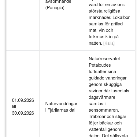
avsomnande
värd för en av öns
(Panagia)
största religiösa
marknader. Lokalbor
samlas för grillad
mat, vin och
folkmusik in på
natten.
[Källa]
Naturreservatet
Petaloudes
fortsätter sina
guidade vandringar
genom skuggiga
raviner där tusentals
dagsvärmare
01.09.2026
Naturvandringar
samlas i
till
i Fjärilarnas dal
sensommaren.
30.09.2026
Träbroar och stigar
följer bäckar och
vattenfall genom
dalen. Det sällsynta