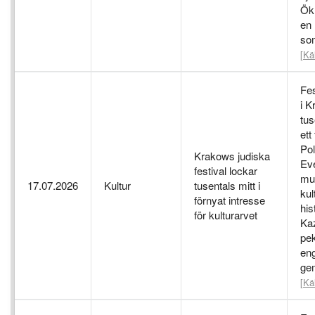
Ök
en 
so
[Kä
Fes
i K
tus
ett
Pol
Krakows judiska
Ev
festival lockar
mu
17.07.2026
Kultur
tusentals mitt i
kul
förnyat intresse
his
för kulturarvet
Kaz
pe
en
ge
[Kä