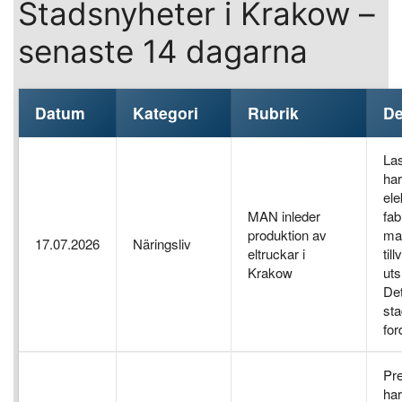
Stadsnyheter i Krakow –
senaste 14 dagarna
Datum
Kategori
Rubrik
De
Las
har
ele
MAN inleder
fab
produktion av
mar
17.07.2026
Näringsliv
eltruckar i
til
Krakow
uts
Det
sta
for
Pre
har