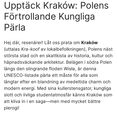
Upptäck Kraków: Polens
Förtrollande Kungliga
Pärla
Hej där, resenärer! Låt oss prata om
Kraków
(uttalas
Kra-koof
av lokalbefolkningen), Polens näst
största stad och en skattkista av historia, kultur och
häpnadsväckande arkitektur. Belägen i södra Polen
längs den slingrande floden Wisła, är denna
UNESCO-listade pärla ett måste för alla som
längtar efter en blandning av medeltida charm och
modern energi. Med sina kullerstensgator, kungliga
slott och livliga studentatmosfär känns Kraków som
att kliva in i en saga—men med mycket bättre
pierogi!