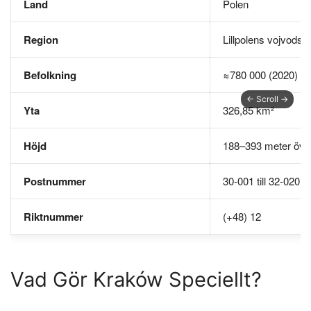
Land
Polen
Region
Lillpolens vojvodsk
Befolkning
≈780 000 (2020)
Yta
326,85 km²
Höjd
188–393 meter öve
Postnummer
30-001 till 32-020
Riktnummer
(+48) 12
Vad Gör Kraków Speciellt?