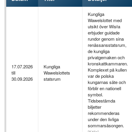
Kungliga
Wawelslottet med
utsikt över Wisła
erbjuder guidade
rundor genom sina
renässansstatsrum,
de kungliga
privatgemaken och
kronskattkammaren.
17.07.2026
Kungliga
Komplexet på kullen
till
Wawelslottets
var de polska
30.09.2026
statsrum
kungarnas säte och
förblir en nationell
symbol.
Tidsbestämda
biljetter
rekommenderas
under den livliga
sommarsäsongen.
[Källa]