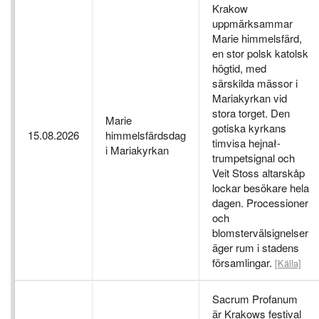
Krakow
uppmärksammar
Marie himmelsfärd,
en stor polsk katolsk
högtid, med
särskilda mässor i
Mariakyrkan vid
stora torget. Den
Marie
gotiska kyrkans
15.08.2026
himmelsfärdsdag
timvisa hejnał-
i Mariakyrkan
trumpetsignal och
Veit Stoss altarskåp
lockar besökare hela
dagen. Processioner
och
blomstervälsignelser
äger rum i stadens
församlingar.
[Källa]
Sacrum Profanum
är Krakows festival