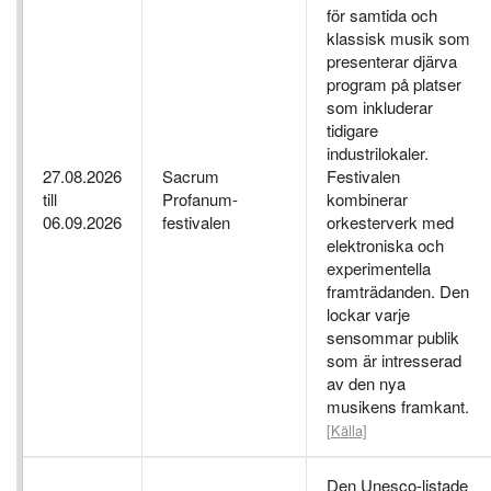
för samtida och
klassisk musik som
presenterar djärva
program på platser
som inkluderar
tidigare
industrilokaler.
27.08.2026
Sacrum
Festivalen
till
Profanum-
kombinerar
06.09.2026
festivalen
orkesterverk med
elektroniska och
experimentella
framträdanden. Den
lockar varje
sensommar publik
som är intresserad
av den nya
musikens framkant.
[Källa]
Den Unesco-listade