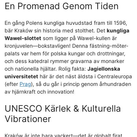
En Promenad Genom Tiden
En gång Polens kungliga huvudstad fram till 1596,
bär Kraków sin historia med stolthet. Det
kungliga
Wawel-slottet
som ligger på Wawel-kullen är
kronjuvelen—bokstavligen! Denna fästning-möter-
palats var hem för polska kungar och drottningar,
och dess katedral rymmer gravarna av monarker
och nationella hjältar. Rolig fakta:
Jagiellonska
universitetet
här är det näst äldsta i Centraleuropa
(efter
Prag
), så du går i princip genom århundraden
av hjärnkraft och innovation!
UNESCO Kärlek & Kulturella
Vibrationer
Kraków är inte bara vackert—det är globalt firat.