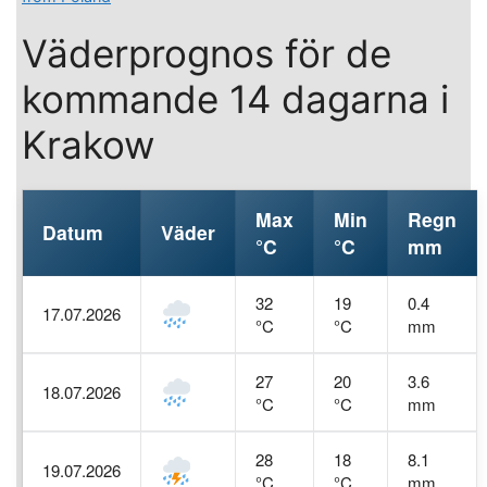
Väderprognos för de
kommande 14 dagarna i
Krakow
Max
Min
Regn
Datum
Väder
°C
°C
mm
32
19
0.4
17.07.2026
°C
°C
mm
27
20
3.6
18.07.2026
°C
°C
mm
28
18
8.1
19.07.2026
°C
°C
mm