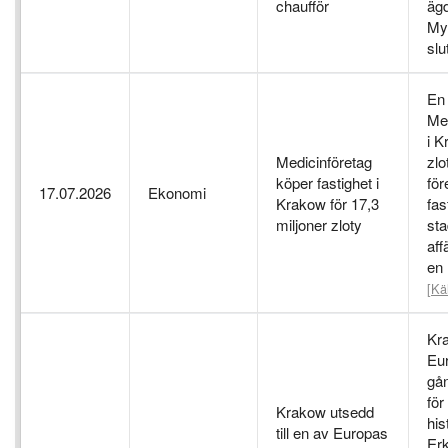
chaufför
ägd
My
slu
En
Med
i K
Medicinföretag
zlo
köper fastighet i
för
17.07.2026
Ekonomi
Krakow för 17,3
fas
miljoner zloty
sta
aff
en
[Kä
Kra
Eu
gån
för
Krakow utsedd
his
till en av Europas
Er