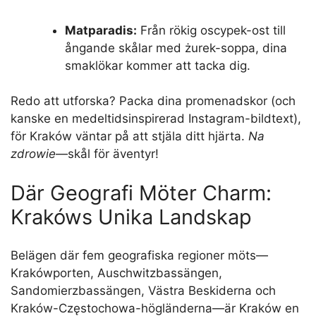
Matparadis:
Från rökig oscypek-ost till
ångande skålar med żurek-soppa, dina
smaklökar kommer att tacka dig.
Redo att utforska? Packa dina promenadskor (och
kanske en medeltidsinspirerad Instagram-bildtext),
för Kraków väntar på att stjäla ditt hjärta.
Na
zdrowie
—skål för äventyr!
Där Geografi Möter Charm:
Krakóws Unika Landskap
Belägen där fem geografiska regioner möts—
Krakówporten, Auschwitzbassängen,
Sandomierzbassängen, Västra Beskiderna och
Kraków-Częstochowa-högländerna—är Kraków en