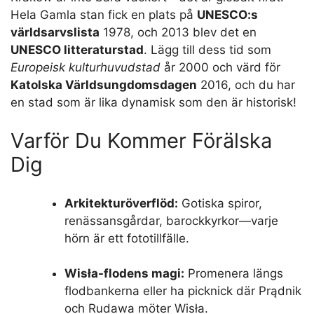
Hela Gamla stan fick en plats på
UNESCO:s
världsarvslista
1978, och 2013 blev det en
UNESCO litteraturstad
. Lägg till dess tid som
Europeisk kulturhuvudstad
år 2000 och värd för
Katolska Världsungdomsdagen
2016, och du har
en stad som är lika dynamisk som den är historisk!
Varför Du Kommer Förälska
Dig
Arkitekturöverflöd:
Gotiska spiror,
renässansgårdar, barockkyrkor—varje
hörn är ett fototillfälle.
Wisła-flodens magi:
Promenera längs
flodbankerna eller ha picknick där Prądnik
och Rudawa möter Wisła.