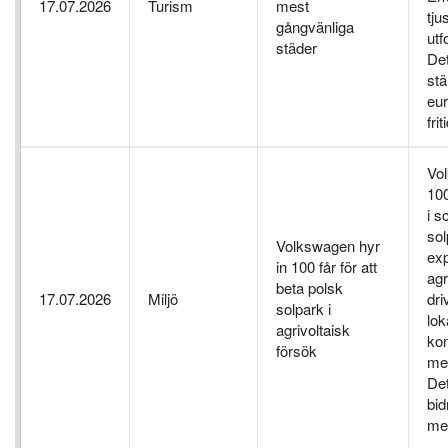
17.07.2026
Turism
mest
tju
gångvänliga
utf
städer
De
stä
eu
fri
Vol
100
i s
sol
Volkswagen hyr
ex
in 100 får för att
agr
beta polsk
17.07.2026
Miljö
dri
solpark i
lok
agrivoltaisk
ko
försök
med
De
bid
me