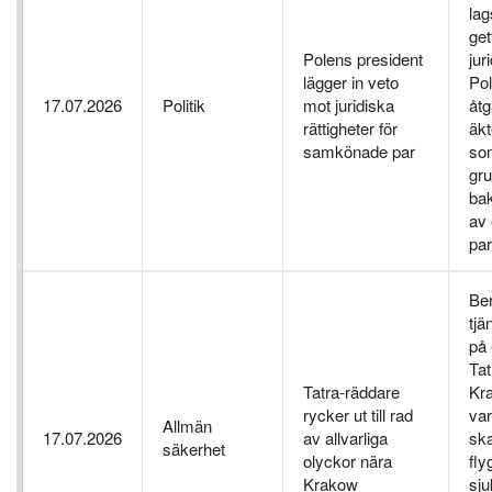
lag
ge
Polens president
jur
lägger in veto
Pol
17.07.2026
Politik
mot juridiska
åtg
rättigheter för
äkt
samkönade par
som
gru
bak
av
pa
Be
tjä
på 
Ta
Tatra-räddare
Kra
rycker ut till rad
var
Allmän
17.07.2026
av allvarliga
ska
säkerhet
olyckor nära
fly
Krakow
sju