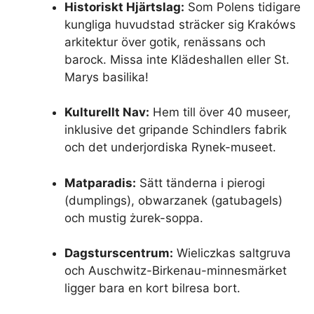
Historiskt Hjärtslag:
Som Polens tidigare
kungliga huvudstad sträcker sig Krakóws
arkitektur över gotik, renässans och
barock. Missa inte Klädeshallen eller St.
Marys basilika!
Kulturellt Nav:
Hem till över 40 museer,
inklusive det gripande Schindlers fabrik
och det underjordiska Rynek-museet.
Matparadis:
Sätt tänderna i pierogi
(dumplings), obwarzanek (gatubagels)
och mustig żurek-soppa.
Dagsturscentrum:
Wieliczkas saltgruva
och Auschwitz-Birkenau-minnesmärket
ligger bara en kort bilresa bort.