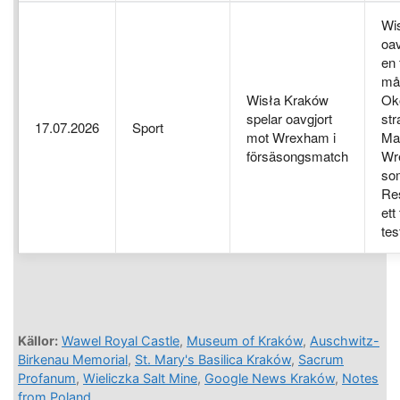
Wi
oa
en
mål
Wisła Kraków
Ok
spelar oavgjort
str
17.07.2026
Sport
mot Wrexham i
Mat
försäsongsmatch
Wr
so
Res
ett
tes
Källor:
Wawel Royal Castle
,
Museum of Kraków
,
Auschwitz-
Birkenau Memorial
,
St. Mary's Basilica Kraków
,
Sacrum
Profanum
,
Wieliczka Salt Mine
,
Google News Kraków
,
Notes
from Poland