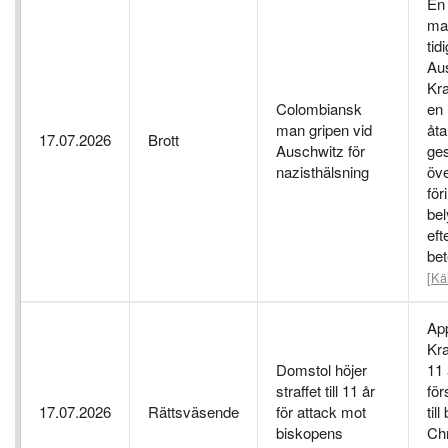
En 
ma
tid
Au
Kra
Colombiansk
en 
man gripen vid
åt
17.07.2026
Brott
Auschwitz för
ges
nazisthälsning
öve
för
be
eft
bet
[Kä
App
Kra
Domstol höjer
11 
straffet till 11 år
för
17.07.2026
Rättsväsende
för attack mot
til
biskopens
Ch