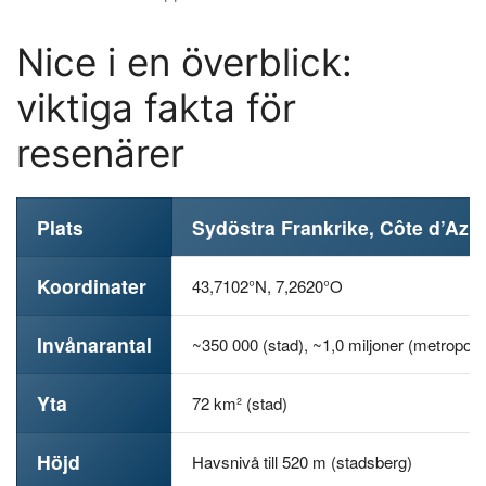
Nice i en överblick:
viktiga fakta för
resenärer
Plats
Sydöstra Frankrike, Côte d’Azur
Koordinater
43,7102°N, 7,2620°O
Invånarantal
~350 000 (stad), ~1,0 miljoner (metropol)
Yta
72 km² (stad)
Höjd
Havsnivå till 520 m (stadsberg)