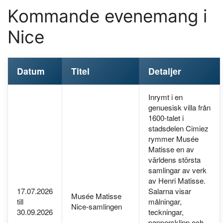
Kommande evenemang i
Nice
Datum
Titel
Detaljer
Inrymt i en
genuesisk villa från
1600-talet i
stadsdelen Cimiez
rymmer Musée
Matisse en av
världens största
samlingar av verk
av Henri Matisse.
17.07.2026
Salarna visar
Musée Matisse
till
målningar,
Nice-samlingen
30.09.2026
teckningar,
pappersklipp och