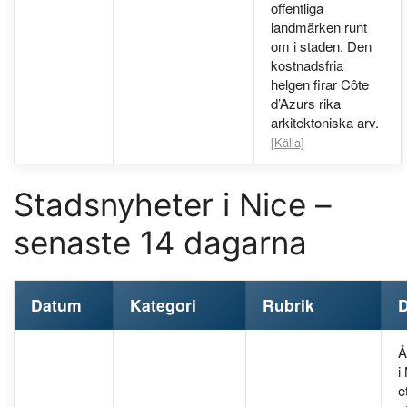
offentliga
landmärken runt
om i staden. Den
kostnadsfria
helgen firar Côte
d’Azurs rika
arkitektoniska arv.
[Källa]
Stadsnyheter i Nice –
senaste 14 dagarna
Datum
Kategori
Rubrik
D
Å
i
e