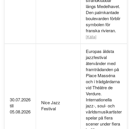
strandklubbar
längs Medelhavet.
Den palmkantade
boulevarden förblir
symbolen för
franska rivieran.
[Källa]
Europas äldsta
jazzfestival
återvänder med
framträdanden på
Place Masséna
och i trädgårdarna
vid Théâtre de
Verdure.
30.07.2026
Internationella
Nice Jazz
till
jazz-, soul- och
Festival
05.08.2026
världsmusikartister
spelar på flera
scener under flera