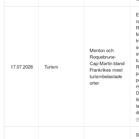
E
r
R
M
f
s
Menton och
s
Roquebrune-
t
Cap-Martin bland
17.07.2026
Turism
R
Frankrikes mest
p
turismbelastade
p
orter
r
D
l
l
d
[
S