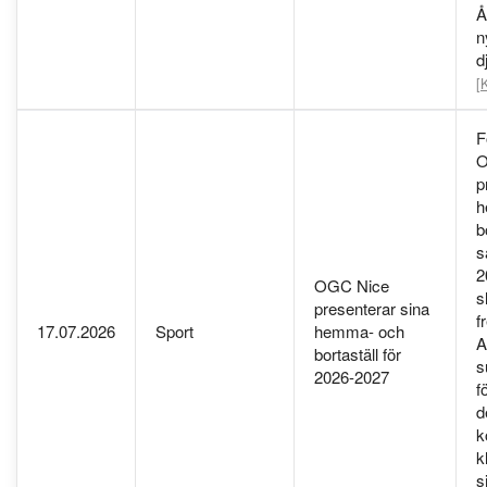
Å
n
d
[
F
O
p
h
b
s
2
OGC Nice
s
presenterar sina
f
17.07.2026
Sport
hemma- och
A
bortaställ för
s
2026-2027
f
d
k
k
s