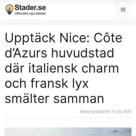
Upptäck Nice: Côte
d’Azurs huvudstad
där italiensk charm
och fransk lyx
smälter samman
Senast uppdaterad: 17 July 2026