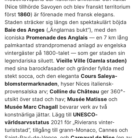
(Nice tillhörde Savoyen och blev franskt territorium
först
1860
) är förenade med fransk elegans.
Staden sträcker sig längs den spektakulärt böjda
Baie des Anges
(„Änglarnas bukt”), med den
iconiska
Promenade des Anglais
— en 7 km lång
palmkantad strandpromenad anlagd av engelska
vintergäster på 1800-talet — som ger staden sin
legendariska siluett.
Vieille Ville (Gamla staden)
med sina barockfasader och gränder fyllda med
stekt socca, och den eleganta
Cours Saleya-
blomstermarknaden
, hyser Nices italiensk-
provensalska arv;
Colline du Château
ger 360°-
utsikt över stad och hav;
Musée Matisse
och
Musée Marc Chagall
bevarar verk av två
konstnärliga jättar. Lägg till
UNESCO-
världsarvsstatus
2021 för „Rivierans vinter-
turiststad”, tillgång till grann-Monaco, Cannes och
Saint-Paul-de-Vence, och
Carnaval de Nice
(en av