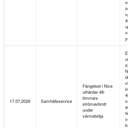
m
i
r
4
u
v
y
E
u
s
N
d
v
Fängelset i Nice
i
uthärdar 48-
4
timmars
17.07.2026
Samhällsservice
v
strömavbrott
a
under
t
värmebölja
v
k