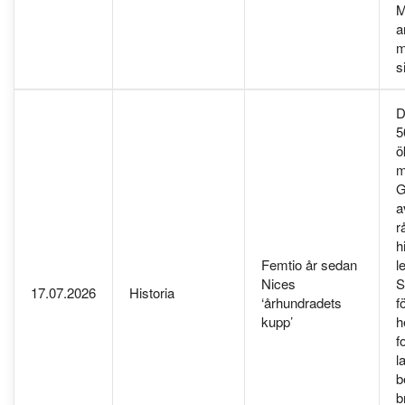
M
a
m
s
D
5
ö
m
G
a
r
h
Femtio år sedan
l
Nices
S
17.07.2026
Historia
‘århundradets
f
kupp’
h
f
l
b
b