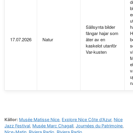
d
b
e
u
Sällsynta bilder
h
fångar hajar som
H
17.07.2026
Natur
äter av en
b
kaskelot utanför
s
Var-kusten
v
M
e
v
u
n
Källor:
Musée Matisse Nice
,
Explore Nice Côte d'Azur
,
Nice
Jazz Festival
,
Musée Marc Chagall
,
Journées du Patrimoine
,
Nice-Matin
,
Riviera Radio
,
Riviera Radio