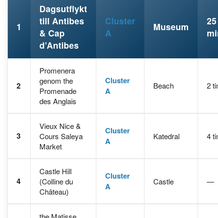
Dagsutflykt
till Antibes
Cluster
25
1
Museum
& Cap
A
mi
d’Antibes
Promenera
Cluster
genom the
2
Beach
2 t
Promenade
A
des Anglais
Vieux Nice &
Cluster
3
Cours Saleya
Katedral
4 t
A
Market
Castle Hill
Cluster
4
(Colline du
Castle
—
A
Château)
the Matisse