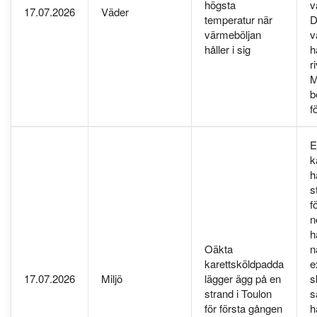
högsta
v
17.07.2026
Väder
temperatur när
D
värmeböljan
v
håller i sig
h
r
M
b
f
E
k
h
s
f
n
h
Oäkta
n
karettsköldpadda
e
17.07.2026
Miljö
lägger ägg på en
s
strand i Toulon
s
för första gången
h