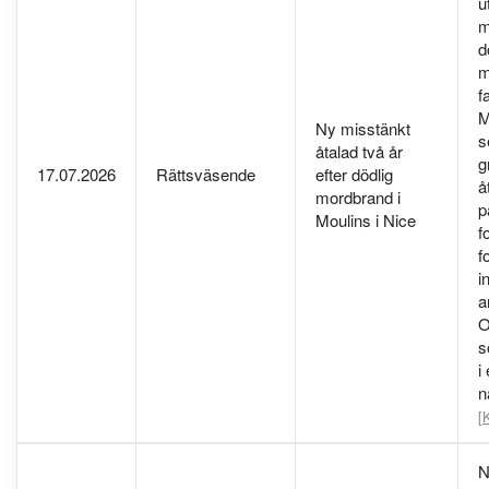
u
m
d
m
f
M
Ny misstänkt
s
åtalad två år
g
17.07.2026
Rättsväsende
efter dödlig
å
mordbrand i
p
Moulins i Nice
f
f
i
a
O
s
i
n
[
N