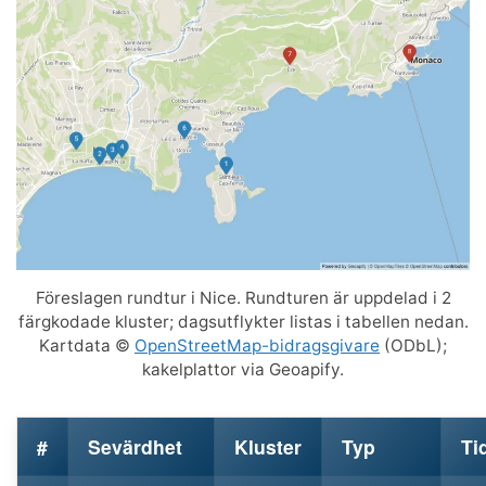
Föreslagen rundtur i Nice. Rundturen är uppdelad i 2
färgkodade kluster; dagsutflykter listas i tabellen nedan.
Kartdata ©
OpenStreetMap-bidragsgivare
(ODbL);
kakelplattor via Geoapify.
#
Sevärdhet
Kluster
Typ
Ti