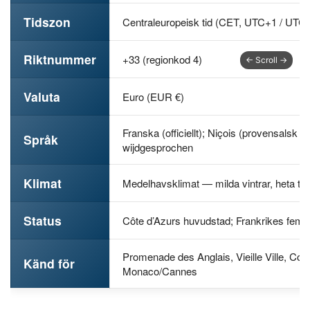
Tidszon
Centraleuropeisk tid (CET, UTC+1 / UTC
Riktnummer
+33 (regionkod 4)
Valuta
Euro (EUR €)
Franska (officiellt); Niçois (provensalsk di
Språk
wijdgesprochen
Klimat
Medelhavsklimat — milda vintrar, heta tor
Status
Côte d’Azurs huvudstad; Frankrikes femt
Promenade des Anglais, Vieille Ville, Cou
Känd för
Monaco/Cannes