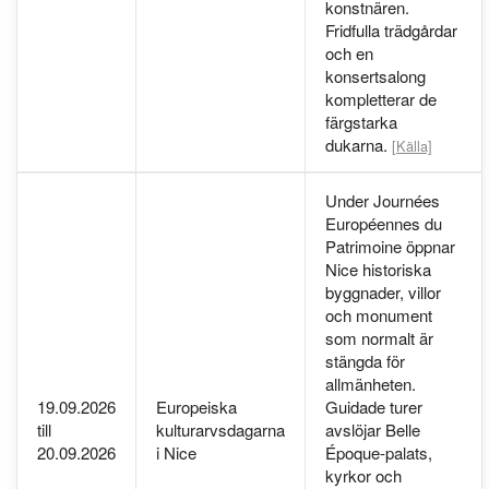
konstnären.
Fridfulla trädgårdar
och en
konsertsalong
kompletterar de
färgstarka
dukarna.
[Källa]
Under Journées
Européennes du
Patrimoine öppnar
Nice historiska
byggnader, villor
och monument
som normalt är
stängda för
allmänheten.
19.09.2026
Europeiska
Guidade turer
till
kulturarvsdagarna
avslöjar Belle
20.09.2026
i Nice
Époque-palats,
kyrkor och