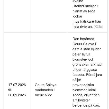
kvällar.
Utomhusmiljön i
hjärtat av Nice
lockar
musikälskare från
hela rivieran.
[Källa]
Den berömda
Cours Saleya i
gamla stan bjuder
på en livfull
blomster- och
grönsaksmarknad
under färgglada
fasader. Försäljare
säljer
17.07.2026
Cours Saleya-
provensalska
till
marknaden i
blommor, lokal
30.09.2026
Vieux Nice
socca, oliver och
antikviteter
beroende på dag.