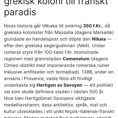
grekisk koloni till franskt
paradis
Nices historia går tillbaka till omkring
350 f.Kr.
, då
grekiska kolonister från Massalia (dagens Marseille)
grundade en handelspost och döpte den
Nikaia
—
efter den grekiska segergudinnan (
Nikē
). Under
romersk styre från 100-talet f.Kr. blomstrade
regionen med grannstaden
Cemenelum
(dagens
Cimiez-distrikt med imponerande romerska ruiner
inklusive amfiteater och termalbad). 1388, under en
arvskris i Provence, valde Nice att frivilligt
underkasta sig
Hertigen av Savoyen
— ett politiskt
val som skulle definiera staden i nästan 500 år.
Nice blev Hertigdömet Savoyens viktigaste
medelhavshamn; dess arkitektur, språk, mat och
kultur utvecklades i ett unikt Niçois-italiensk-franskt
mönster. Staden motstod flera belägringar, särskilt