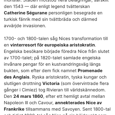
den 1543 — där enligt legend tvätterskan
Catherine Ségurane
personligen besegrade en
turkisk fänrik med sin tvättbräda och därmed
avvärjde invasionen.
1700- och 1800-talen såg Nices transformation till
en
vinterresort för europeiska aristokratin
.
Engelska besökare började föredra Nice från slutet
av 1700-talet; på 1820-talet samlade engelska
invånare pengar för en kustvandringsväg längs
bukten, som efter dem fick namnet
Promenade
des Anglais
. Ryska aristokratin, tyska kungar och
slutligen drottning
Victoria
(som övervintrade flera
gånger i Cimiez) tog Rivieran till världskännedom.
Den
24 mars 1860
, efter ett hemligt avtal mellan
Napoleon III och Cavour,
annekterades Nice av
Frankrike
tillsammans med Savoyen. Sent 1800-tal