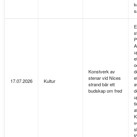
k
s
E
s
P
A
u
e
o
Konstverk av
d
stenar vid Nices
e
17.07.2026
Kultur
strand bär ett
a
budskap om fred
d
u
t
a
K
v
s
f