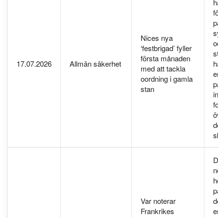
h
f
p
s
Nices nya
o
‘festbrigad’ fyller
s
första månaden
17.07.2026
Allmän säkerhet
h
med att tackla
e
oordning i gamla
p
stan
i
f
ö
d
s
D
n
h
p
Var noterar
d
Frankrikes
e