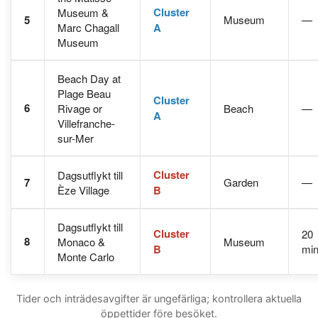
Cluster
Museum &
5
Museum
—
Marc Chagall
A
Museum
Beach Day at
Plage Beau
Cluster
6
Rivage or
Beach
—
A
Villefranche-
sur-Mer
Cluster
Dagsutflykt till
7
Garden
—
Èze Village
B
Dagsutflykt till
Cluster
20
8
Monaco &
Museum
B
mi
Monte Carlo
Tider och inträdesavgifter är ungefärliga; kontrollera aktuella
öppettider före besöket.