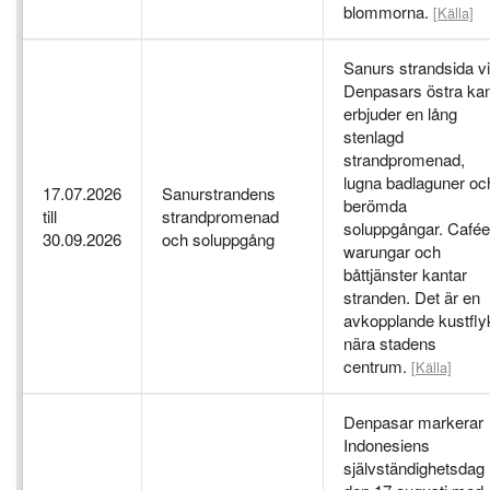
blommorna.
[Källa]
Sanurs strandsida v
Denpasars östra kan
erbjuder en lång
stenlagd
strandpromenad,
lugna badlaguner oc
17.07.2026
Sanurstrandens
berömda
till
strandpromenad
soluppgångar. Cafée
30.09.2026
och soluppgång
warungar och
båttjänster kantar
stranden. Det är en
avkopplande kustfly
nära stadens
centrum.
[Källa]
Denpasar markerar
Indonesiens
självständighetsdag