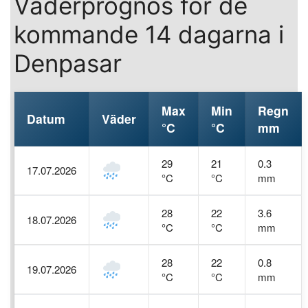
Väderprognos för de
kommande 14 dagarna i
Denpasar
Max
Min
Regn
Datum
Väder
°C
°C
mm
29
21
0.3
17.07.2026
°C
°C
mm
28
22
3.6
18.07.2026
°C
°C
mm
28
22
0.8
19.07.2026
°C
°C
mm