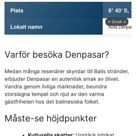
Plats
8° 40′ S, 1
Lokalt namn
Kota Denpasa
Varför besöka Denpasar?
Medan många resenärer skyndar till Balis stränder,
erbjuder Denpasar en autentisk smak av ölivet.
Vandra genom livliga marknader, beundra
storslagna tempel och njut av den varma
gästfriheten hos det balinesiska folket.
Måste-se höjdpunkter
Kulturella skatter:
Upptäck intrikat