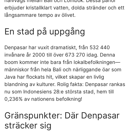
halvvägs mellan Bali och Lombok. Dessa pärlor
erbjuder kristallklart vatten, dolda stränder och ett
långsammare tempo av ölivet.
En stad på uppgång
Denpasar har vuxit dramatiskt, från 532 440
invånare år 2000 till över 673 270 idag. Denna
boom kommer inte bara från lokalbefolkningen—
människor från hela Bali och närliggande öar som
Java har flockats hit, vilket skapar en livlig
blandning av kulturer. Rolig fakta: Denpasar rankas
nu som Indonesiens 28:e största stad, hem till
0,236% av nationens befolkning!
Gränspunkter: Där Denpasar
sträcker sig