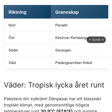
Riktning
Grannskap
Norr
Penatih
Öst
Kesiman Kertalangu
Söder
Serangan
Väst
Padangsambian Kelod
Väder: Tropisk lycka året runt
Paketera din solkräm! Denpasar har ett klassiskt
tropiskt klimat, med genomsnittliga högsta
temperaturer runt
30,9°C (87,6°F)
och ljumma