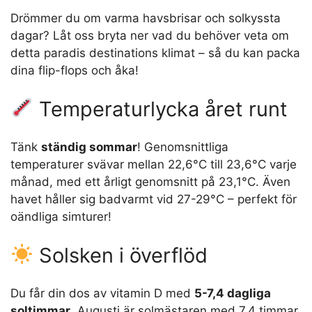
Drömmer du om varma havsbrisar och solkyssta
dagar? Låt oss bryta ner vad du behöver veta om
detta paradis destinations klimat – så du kan packa
dina flip-flops och åka!
Temperaturlycka året runt
Tänk
ständig sommar
! Genomsnittliga
temperaturer svävar mellan 22,6°C till 23,6°C varje
månad, med ett årligt genomsnitt på 23,1°C. Även
havet håller sig badvarmt vid 27-29°C – perfekt för
oändliga simturer!
Solsken i överflöd
Du får din dos av vitamin D med
5-7,4 dagliga
soltimmar
. Augusti är solmästaren med 7,4 timmar,