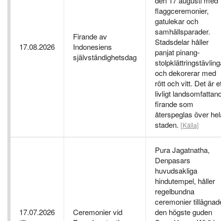
den 17 augusti med
flaggceremonier,
gatulekar och
samhällsparader.
Firande av
Stadsdelar håller
17.08.2026
Indonesiens
panjat pinang-
självständighetsdag
stolpklättringstävling
och dekorerar med
rött och vitt. Det är e
livligt landsomfattan
firande som
återspeglas över hel
staden.
[Källa]
Pura Jagatnatha,
Denpasars
huvudsakliga
hindutempel, håller
regelbundna
ceremonier tillägnad
17.07.2026
Ceremonier vid
den högste guden