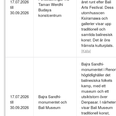
17.07.2026
året runt efter Bali
Taman Werdhi
till
Arts Festival. Dess
Budaya
30.09.2026
utomhusscen
konstcentrum
Ksirarnawa och
gallerier visar upp
traditionell och
samtida balinesisk
konst. Det är öns
främsta kulturplats.
[Källa]
Bajra Sandhi-
monumentet i Reno
högtidlighåller det
balinesiska folkets
kamp, med ett
museum och ett
17.07.2026
Bajra Sandhi-
utsiktstorn över
till
monumentet och
Denpasar. I närhete
30.09.2026
Bali Museum
visar Bali Museum
traditionell konst,