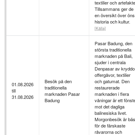
textilier och artefakte
Tillsammans ger de
en översikt över öns
historia och kultur.
[Källa]
Pasar Badung, den
största traditionella
marknaden på Bali,
sjuder i centrala
Denpasar av kryddor
offergåvor, textilier
Besök på den
och gatumat. Den
01.08.2026
traditionella
restaurerade
till
marknaden Pasar
marknaden i flera
31.08.2026
Badung
våningar är ett fönst
mot det dagliga
balinesiska livet.
Morgonbesök är bäs
för de färskaste
råvarorna och