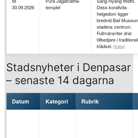
till
Pura Jagatnatha-
Sang Hyang Widhi.
30.09.2026
templet
Dess korallvita
helgedom ligger
bredvid Bali Museum
stadens centrum.
Fullmånsriter drar
tillbedjare i traditionel
klädsel.
[Källa]
Stadsnyheter i Denpasar
– senaste 14 dagarna
Datum
Kategori
Rubrik