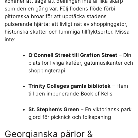
kommer att säga att delningen inte är lika skarp
som den en gång var. Följ flodens flöde förbi
pittoreska broar för att upptäcka stadens
pulserande hjärta: ett livligt nät av shoppinggator,
historiska skatter och lummiga tillflyktsorter. Missa
inte:
O’Connell Street till Grafton Street
– Din
plats för livliga kaféer, gatumusikanter och
shoppingterapi
Trinity Colleges gamla bibliotek
– Hem
till den imponerande Book of Kells
St. Stephen’s Green
– En viktoriansk park
gjord för picknick och folkspaning
Georgianska pärlor &