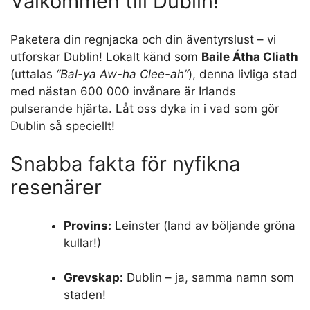
Välkommen till Dublin!
Paketera din regnjacka och din äventyrslust – vi
utforskar Dublin! Lokalt känd som
Baile Átha Cliath
(uttalas
“Bal-ya Aw-ha Clee-ah”
), denna livliga stad
med nästan 600 000 invånare är Irlands
pulserande hjärta. Låt oss dyka in i vad som gör
Dublin så speciellt!
Snabba fakta för nyfikna
resenärer
Provins:
Leinster (land av böljande gröna
kullar!)
Grevskap:
Dublin – ja, samma namn som
staden!