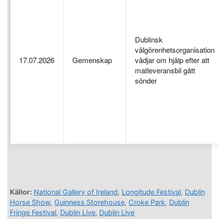
Dublinsk
välgörenhetsorganisation
17.07.2026
Gemenskap
vädjar om hjälp efter att
matleveransbil gått
sönder
Källor:
National Gallery of Ireland
,
Longitude Festival
,
Dublin
Horse Show
,
Guinness Storehouse
,
Croke Park
,
Dublin
Fringe Festival
,
Dublin Live
,
Dublin Live