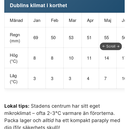
Dublins klimat i korthet
Månad
Jan
Feb
Mar
Apr
Maj
Jun
Regn
69
50
53
51
55
56
(mm)
Hög
8
8
10
11
14
17
(°C)
Låg
3
3
3
4
7
10
(°C)
Lokal tips:
Stadens centrum har sitt eget
mikroklimat – ofta 2-3°C varmare än förorterna.
Packa lager och
alltid
ha ett kompakt paraply med
dig (för säkerhets skull)!