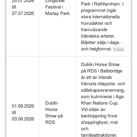
25.07.2026
Longitude
Park i Rathfarnham. I
till
Festival i
programmet ingår
27.07.2026
Marlay Park
stora internationella
huvudakter och
framväxande
irländska artister.
Biljetter säljs i dags-
och helgformat.
[Källa]
Dublin Horse Show
på RDS i Ballsbridge
är ett av Irlands
främsta ridsports- och
sällskapsevenemang,
som kulminerar i Aga
Dublin
Khan Nations Cup.
01.08.2026
Horse
Vid sidan av
till
Show på
banhoppning finns
03.08.2026
RDS
shoppingbyar, mat
och
familjeattraktioner.